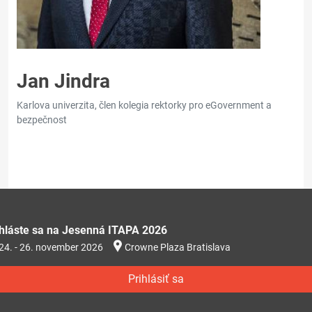
Jan Jindra
Karlova univerzita, člen kolegia rektorky pro eGovernment a
bezpečnost
ihláste sa na Jesenná ITAPA 2026
24. - 26. november 2026
Crowne Plaza Bratislava
Prihlásiť sa