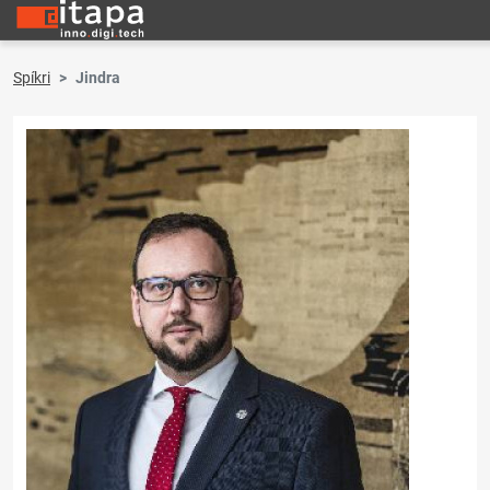
Spíkri
Jindra