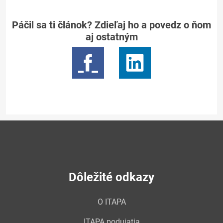
Páčil sa ti článok? Zdieľaj ho a povedz o ňom
aj ostatným
Dôležité odkazy
O ITAPA
ITAPA podujatia