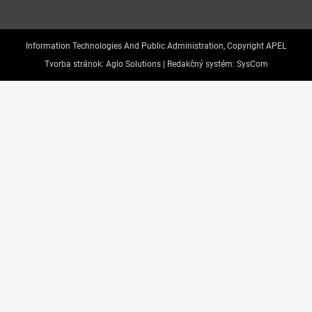
Information Technologies And Public Administration, Copyright APEL
Tvorba stránok:
Aglo Solutions |
Redakčný systém:
SysCom