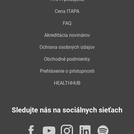
Cena ITAPA
FAQ
Akreditácia novinárov
Ochrana osobných údajov
Obchodné podmienky
Prehlásenie o prístupnosti
HEALTHHUB
Sledujte nás na sociálnych sieťach
Facebook
YouTube
Instagram
LinkedI
Spot