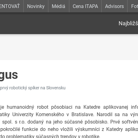
ENTOVAŤ
Novinky
Médiá
Cena ITAPA
Advisors
Fot
Najbližš
gus
prvý robotický spíker na Slovensku
je humanoidný robot pôsobiaci na Katedre aplikovanej inf
atiky Univerzity Komenského v Bratislave. Narodil sa na výr
spol. s r.o. dodaný na jeho súčasné pôsobisko. Prvé softvé
 pokročilé funkcie do neho vložili výskumníci z Katedry aplik
 do problematiky súčasných trendov v robotike.