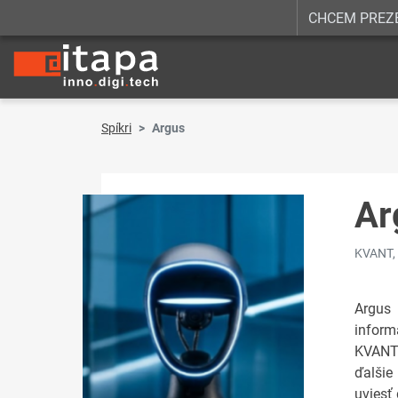
CHCEM PREZ
Spíkri
Argus
Ar
KVANT, 
Argus 
inform
KVANT 
ďalšie
uviesť