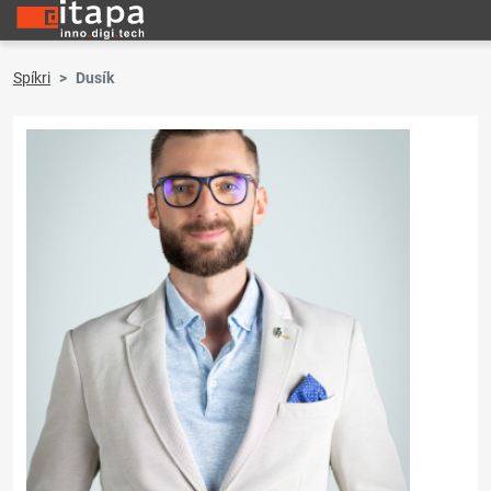
Spíkri
Dusík