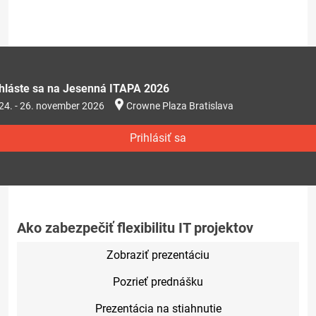
ihláste sa na Jesenná ITAPA 2026
24. - 26. november 2026
Crowne Plaza Bratislava
Prihlásiť sa
Ako zabezpečiť flexibilitu IT projektov
Zobraziť prezentáciu
Pozrieť prednášku
Prezentácia na stiahnutie