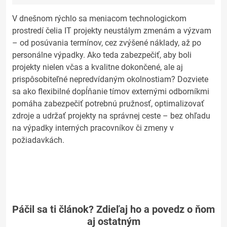
V dnešnom rýchlo sa meniacom technologickom
prostredí čelia IT projekty neustálym zmenám a výzvam
– od posúvania termínov, cez zvýšené náklady, až po
personálne výpadky. Ako teda zabezpečiť, aby boli
projekty nielen včas a kvalitne dokončené, ale aj
prispôsobiteľné nepredvídaným okolnostiam? Dozviete
sa ako flexibilné dopĺňanie tímov externými odborníkmi
pomáha zabezpečiť potrebnú pružnosť, optimalizovať
zdroje a udržať projekty na správnej ceste – bez ohľadu
na výpadky interných pracovníkov či zmeny v
požiadavkách.
Páčil sa ti článok? Zdieľaj ho a povedz o ňom
aj ostatným