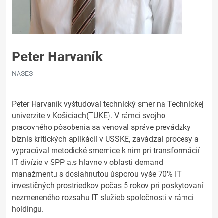
Peter Harvaník
NASES
Peter Harvaník vyštudoval technický smer na Technickej
univerzite v Košiciach(TUKE). V rámci svojho
pracovného pôsobenia sa venoval správe prevádzky
biznis kritických aplikácií v USSKE, zavádzal procesy a
vypracúval metodické smernice k nim pri transformácií
IT divízie v SPP a.s hlavne v oblasti demand
manažmentu s dosiahnutou úsporou vyše 70% IT
investičných prostriedkov počas 5 rokov pri poskytovaní
nezmeneného rozsahu IT služieb spoločnosti v rámci
holdingu.