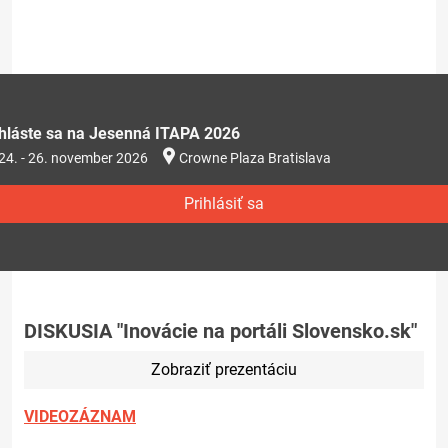
ihláste sa na Jesenná ITAPA 2026
24. - 26. november 2026
Crowne Plaza Bratislava
Prihlásiť sa
DISKUSIA "Inovácie na portáli Slovensko.sk"
Zobraziť prezentáciu
VIDEOZÁZNAM