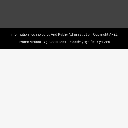
Information Technologies And Public Administration, Copyright APEL
Tvorba stránok:
Aglo Solutions |
Redakčný systém:
SysCom