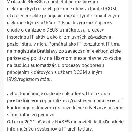
V oblasti eGovSK sa podieľal pri rozširovaní
elektronických služieb pre malé obce v cloude DCOM,
ako aj v projekte pripojenia miest k týmto inovatívnym
elektronickým službám. Prispel k výraznej úspore v
chode organizácie DEUS a naštartoval procesy
insorcingu IT aktivít, ako aj zmluvných záväzkov a
pozícií štátu v nich. Pomáhal ako IT konzultant IT tímu
na magistráte Bratislavy zo zavádzaním elektronizácie
parkovacej politiky na Hlavnom meste hlavne vo väzbe
na budúcu automatizáciu procesov podporenú
pripojením k dátových službám DCOM a iným
ISVS/registrom štátu.
Jeho doménou je riadenie nákladov v IT službách
prostredníctvom optimalizácie/nastavenia procesov a IT
kontrolingu s dôrazom na osvedčené odvetvové riešenia
s hodnotou za peniaze.
Od roku 2021 pôsobí v NASES na pozícii riaditeľa sekcie
informačných systémov a IT architektúry.