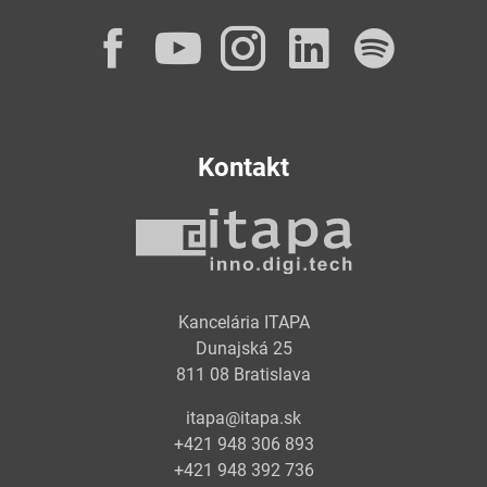
Facebook
YouTube
Instagram
LinkedI
Spot
Kontakt
Kancelária ITAPA
Dunajská 25
811 08 Bratislava
itapa@itapa.sk
+421 948 306 893
+421 948 392 736