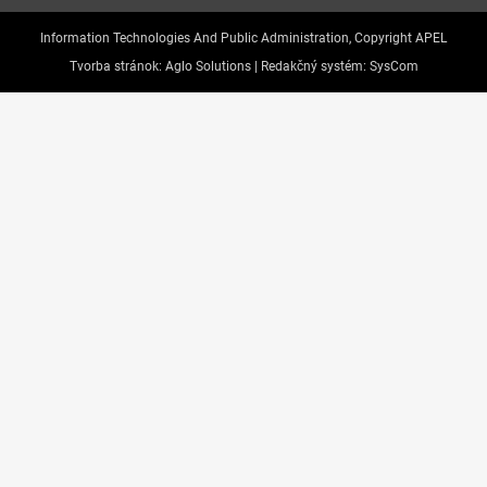
Information Technologies And Public Administration, Copyright APEL
Tvorba stránok:
Aglo Solutions |
Redakčný systém:
SysCom