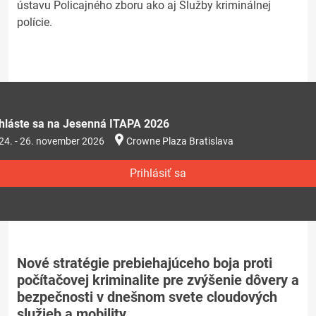
ústavu Policajného zboru ako aj Služby kriminálnej
polície.
ihláste sa na Jesenná ITAPA 2026
24. - 26. november 2026
Crowne Plaza Bratislava
Prihlásiť sa
Nové stratégie prebiehajúceho boja proti
počítačovej kriminalite pre zvýšenie dôvery a
bezpečnosti v dnešnom svete cloudových
služieb a mobility