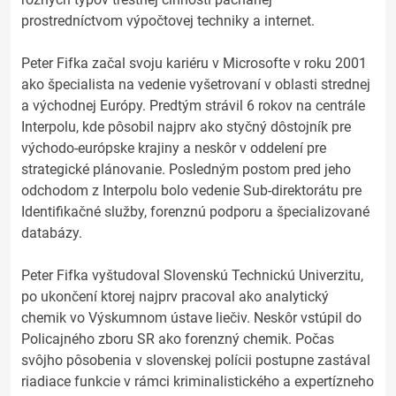
prostredníctvom výpočtovej techniky a internet.
Peter Fifka začal svoju kariéru v Microsofte v roku 2001
ako špecialista na vedenie vyšetrovaní v oblasti strednej
a východnej Európy. Predtým strávil 6 rokov na centrále
Interpolu, kde pôsobil najprv ako styčný dôstojník pre
východo-európske krajiny a neskôr v oddelení pre
strategické plánovanie. Posledným postom pred jeho
odchodom z Interpolu bolo vedenie Sub-direktorátu pre
Identifikačné služby, forenznú podporu a špecializované
databázy.
Peter Fifka vyštudoval Slovenskú Technickú Univerzitu,
po ukončení ktorej najprv pracoval ako analytický
chemik vo Výskumnom ústave liečiv. Neskôr vstúpil do
Policajného zboru SR ako forenzný chemik. Počas
svôjho pôsobenia v slovenskej polícii postupne zastával
riadiace funkcie v rámci kriminalistického a expertízneho