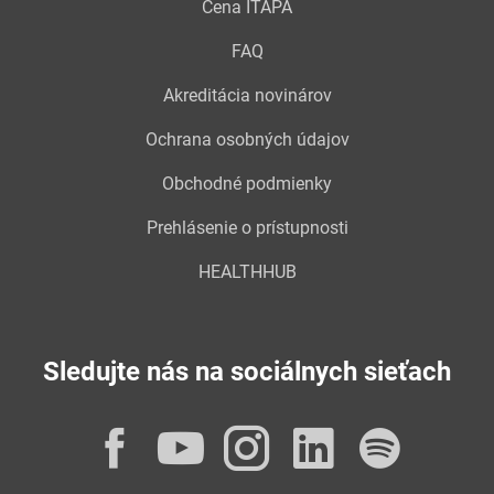
Cena ITAPA
FAQ
Akreditácia novinárov
Ochrana osobných údajov
Obchodné podmienky
Prehlásenie o prístupnosti
HEALTHHUB
Sledujte nás na sociálnych sieťach
Facebook
YouTube
Instagram
LinkedI
Spot