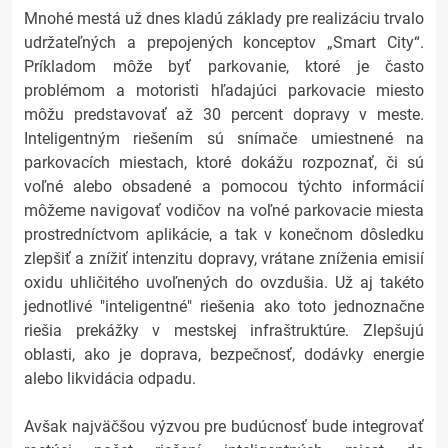
Mnohé mestá už dnes kladú základy pre realizáciu trvalo
udržateľných a prepojených konceptov „Smart City“.
Príkladom môže byť parkovanie, ktoré je často
problémom a motoristi hľadajúci parkovacie miesto
môžu predstavovať až 30 percent dopravy v meste.
Inteligentným riešením sú snímače umiestnené na
parkovacích miestach, ktoré dokážu rozpoznať, či sú
voľné alebo obsadené a pomocou týchto informácií
môžeme navigovať vodičov na voľné parkovacie miesta
prostredníctvom aplikácie, a tak v konečnom dôsledku
zlepšiť a znížiť intenzitu dopravy, vrátane zníženia emisií
oxidu uhličitého uvoľnených do ovzdušia. Už aj takéto
jednotlivé "inteligentné" riešenia ako toto jednoznačne
riešia prekážky v mestskej infraštruktúre. Zlepšujú
oblasti, ako je doprava, bezpečnosť, dodávky energie
alebo likvidácia odpadu.
Avšak najväčšou výzvou pre budúcnosť bude integrovať