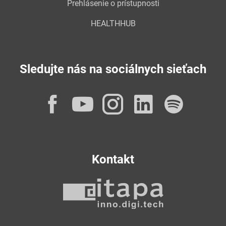
Prehlásenie o prístupnosti
HEALTHHUB
Sledujte nás na sociálnych sieťach
Facebook
YouTube
Instagram
LinkedI
Spot
Kontakt