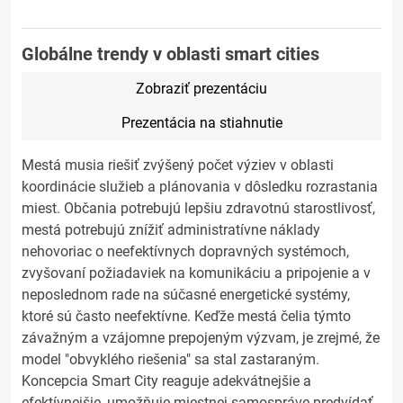
Globálne trendy v oblasti smart cities
Zobraziť prezentáciu
Prezentácia na stiahnutie
Mestá musia riešiť zvýšený počet výziev v oblasti
koordinácie služieb a plánovania v dôsledku rozrastania
miest. Občania potrebujú lepšiu zdravotnú starostlivosť,
mestá potrebujú znížiť administratívne náklady
nehovoriac o neefektívnych dopravných systémoch,
zvyšovaní požiadaviek na komunikáciu a pripojenie a v
neposlednom rade na súčasné energetické systémy,
ktoré sú často neefektívne. Keďže mestá čelia týmto
závažným a vzájomne prepojeným výzvam, je zrejmé, že
model "obvyklého riešenia" sa stal zastaraným.
Koncepcia Smart City reaguje adekvátnejšie a
efektívnejšie, umožňuje miestnej samospráve predvídať