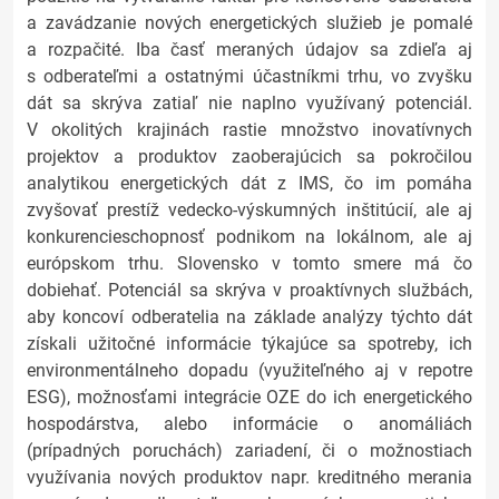
a zavádzanie nových energetických služieb je pomalé
a rozpačité. Iba časť meraných údajov sa zdieľa aj
s odberateľmi a ostatnými účastníkmi trhu, vo zvyšku
dát sa skrýva zatiaľ nie naplno využívaný potenciál.
V okolitých krajinách rastie množstvo inovatívnych
projektov a produktov zaoberajúcich sa pokročilou
analytikou energetických dát z IMS, čo im pomáha
zvyšovať prestíž vedecko-výskumných inštitúcií, ale aj
konkurencieschopnosť podnikom na lokálnom, ale aj
európskom trhu. Slovensko v tomto smere má čo
dobiehať. Potenciál sa skrýva v proaktívnych službách,
aby koncoví odberatelia na základe analýzy týchto dát
získali užitočné informácie týkajúce sa spotreby, ich
environmentálneho dopadu (využiteľného aj v repotre
ESG), možnosťami integrácie OZE do ich energetického
hospodárstva, alebo informácie o anomáliách
(prípadných poruchách) zariadení, či o možnostiach
využívania nových produktov napr. kreditného merania