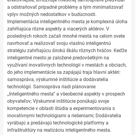
a odstraňovať prípadné problémy a tým minimalizovať
vplyv možných nedostatkov v budúcnosti.
Implementácia inteligentného mesta je komplexná úloha
zahŕňajúca rôzne aspekty a viacerých aktérov. V
posledných rokoch začali mnohé mestá na celom svete
navrhovať a realizovať svoju vlastnú inteligentnú
stratégiu zahŕňajúcu širokú škálu rôznych hráčov. Keďže
inteligentné mesto je založené predovšetkým na
využívaní inovatívnych technológií v mestách a obciach,
do jeho implementácie sa zapájajú traja hlavní aktéri:
samospráva, výskumné inštitúcie a dodávatelia
technológií. Samospráva riadi plánovanie
„Inteligentného mesta“ a všeobecné aspekty v prospech
obyvateľov; Výskumné inštitúcie ponúkajú svoje
kompetencie v oblasti štúdia a experimentovania s
inovatívnymi technológiami a riešeniami; Dodávatelia
vyrábajú a predávajú technologické platformy a
infraštruktúry na realizáciu inteligentného mesta.