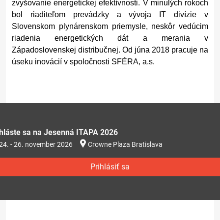
zvyšovanie energetickej efektívnosti. V minulých rokoch
bol riaditeľom prevádzky a vývoja IT divízie v
Slovenskom plynárenskom priemysle, neskôr vedúcim
riadenia energetických dát a merania v
Západoslovenskej distribučnej. Od júna 2018 pracuje na
úseku inovácií v spoločnosti SFÉRA, a.s.
ihláste sa na Jesenná ITAPA 2026
24. - 26. november 2026
Crowne Plaza Bratislava
Prihlásiť sa