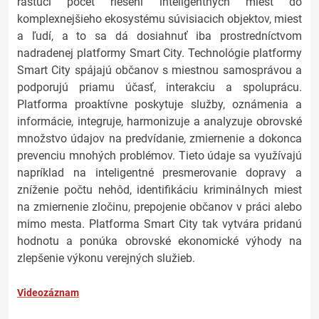
rastúci počet riešení inteligentných miest do
komplexnejšieho ekosystému súvisiacich objektov, miest
a ľudí, a to sa dá dosiahnuť iba prostredníctvom
nadradenej platformy Smart City. Technológie platformy
Smart City spájajú občanov s miestnou samosprávou a
podporujú priamu účasť, interakciu a spoluprácu.
Platforma proaktívne poskytuje služby, oznámenia a
informácie, integruje, harmonizuje a analyzuje obrovské
množstvo údajov na predvídanie, zmiernenie a dokonca
prevenciu mnohých problémov. Tieto údaje sa využívajú
napríklad na inteligentné presmerovanie dopravy a
zníženie počtu nehôd, identifikáciu kriminálnych miest
na zmiernenie zločinu, prepojenie občanov v práci alebo
mimo mesta. Platforma Smart City tak vytvára pridanú
hodnotu a ponúka obrovské ekonomické výhody na
zlepšenie výkonu verejných služieb.
Videozáznam