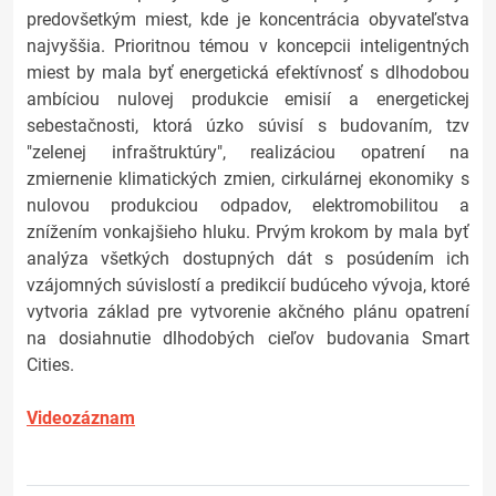
predovšetkým miest, kde je koncentrácia obyvateľstva
najvyššia. Prioritnou témou v koncepcii inteligentných
miest by mala byť energetická efektívnosť s dlhodobou
ambíciou nulovej produkcie emisií a energetickej
sebestačnosti, ktorá úzko súvisí s budovaním, tzv
"zelenej infraštruktúry", realizáciou opatrení na
zmiernenie klimatických zmien, cirkulárnej ekonomiky s
nulovou produkciou odpadov, elektromobilitou a
znížením vonkajšieho hluku. Prvým krokom by mala byť
analýza všetkých dostupných dát s posúdením ich
vzájomných súvislostí a predikcií budúceho vývoja, ktoré
vytvoria základ pre vytvorenie akčného plánu opatrení
na dosiahnutie dlhodobých cieľov budovania Smart
Cities.
Videozáznam