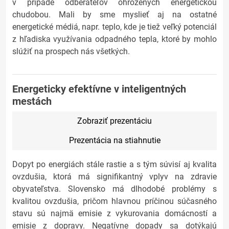
v prípade odberateľov ohrozených energetickou
chudobou. Mali by sme myslieť aj na ostatné
energetické médiá, napr. teplo, kde je tiež veľký potenciál
z hľadiska využívania odpadného tepla, ktoré by mohlo
slúžiť na prospech nás všetkých.
Energeticky efektívne v inteligentných
mestách
Zobraziť prezentáciu
Prezentácia na stiahnutie
Dopyt po energiách stále rastie a s tým súvisí aj kvalita
ovzdušia, ktorá má signifikantný vplyv na zdravie
obyvateľstva. Slovensko má dlhodobé problémy s
kvalitou ovzdušia, pričom hlavnou príčinou súčasného
stavu sú najmä emisie z vykurovania domácností a
emisie z dopravy. Negatívne dopady sa dotýkajú