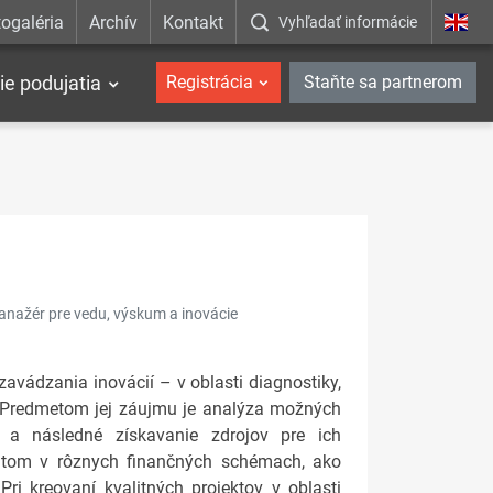
ogaléria
Archív
Kontakt
Vyhľadať informácie
ie podujatia
Registrácia
Staňte sa partnerom
manažér pre vedu, výskum a inovácie
 zavádzania inovácií – v oblasti diagnostiky,
a. Predmetom jej záujmu je analýza možných
 a následné získavanie zdrojov pre ich
ntom v rôznych finančných schémach, ako
i kreovaní kvalitných projektov v oblasti