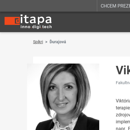
CHCEM PREZ
Spíkri
Ďurajová
Vi
Fakultn
Viktóri
terapi
zdroj
implem
napr. 