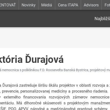
ENTOVAŤ
Novinky
Médiá
Cena ITAPA
Advisors
Fot
Najbližš
któria Ďurajová
á nemocnica s poliklinikou F.D. Roosevelta Banská Bystrica, projektový 
a Ďurajová zastrešuje širšiu škálu projektov v oblasti rozvoja a
e, prevencie, personalizovanej medicíny a procesného riadeni
ov externého financovania rozvojových zámerov nemocnice
entáciu. Má dlhoročné skúsenosti s projektovým manažme
EŠIF, POO, APVV, národné a medzinárodné grantové schémy. Pr