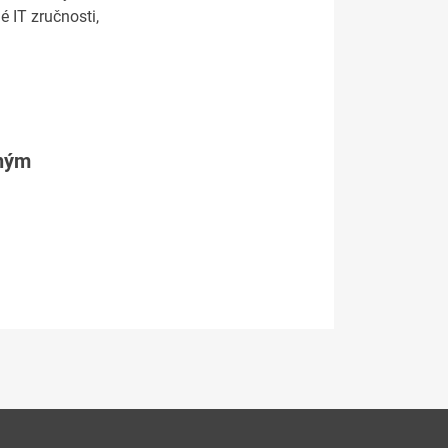
 IT zručnosti,
tným