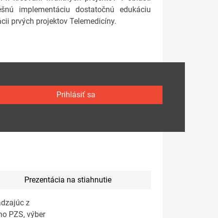
spešnú implementáciu dostatočnú edukáciu
cii prvých projektov Telemedicíny.
Prihlásiť sa
Prezentácia na stiahnutie
ádzajúc z
ho PZS, výber