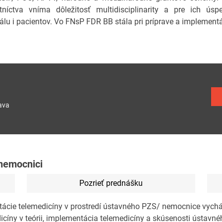
tníctva vníma dôležitosť multidisciplinarity a pre ich ú
álu i pacientov. Vo FNsP FDR BB stála pri príprave a implementá
ava
 nemocnici
Pozrieť prednášku
ácie telemedicíny v prostredí ústavného PZS/ nemocnice vych
icíny v teórii, implementácia telemedicíny a skúsenosti ústavné