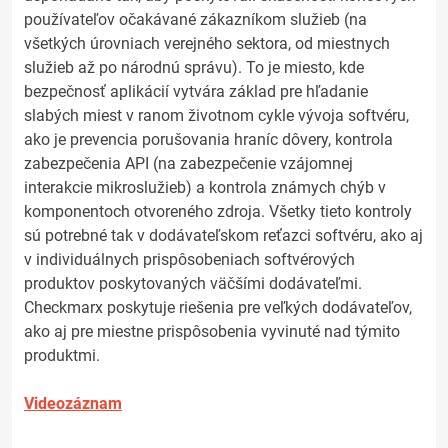
používateľov očakávané zákazníkom služieb (na
všetkých úrovniach verejného sektora, od miestnych
služieb až po národnú správu). To je miesto, kde
bezpečnosť aplikácií vytvára základ pre hľadanie
slabých miest v ranom životnom cykle vývoja softvéru,
ako je prevencia porušovania hraníc dôvery, kontrola
zabezpečenia API (na zabezpečenie vzájomnej
interakcie mikroslužieb) a kontrola známych chýb v
komponentoch otvoreného zdroja. Všetky tieto kontroly
sú potrebné tak v dodávateľskom reťazci softvéru, ako aj
v individuálnych prispôsobeniach softvérových
produktov poskytovaných väčšími dodávateľmi.
Checkmarx poskytuje riešenia pre veľkých dodávateľov,
ako aj pre miestne prispôsobenia vyvinuté nad týmito
produktmi.
Videozáznam