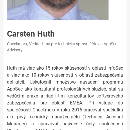
Carsten Huth
Checkmarx, Vedúci tímu pre technickú správu účtov a AppSec
Advisory
Huth má viac ako 15 rokov skúseností v oblasti InfoSec
a viac ako 10 rokov skúseností v oblasti zabezpečenia
aplikácií. Uskutočnil množstvo nasadení programu
AppSec ako konzultant profesionálnych služieb, stal sa
vedúcim praxe a riadil tím konzultantov softvérového
zabezpečenia pre oblasť EMEA. Pri vstupe do
spoločnosti Checkmarx v roku 2016 pracoval spočiatku
ako prvý technický manažér účtu (Technical Account
Manager) a spravoval najväčšie účty spoločnosti