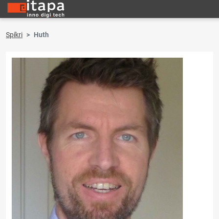
Spíkri
Huth