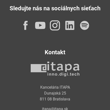
Sledujte nás na sociálnych sieťach
Facebook
YouTube
Instagram
LinkedI
Spot
Kontakt
Kancelária ITAPA
Dunajská 25
811 08 Bratislava
itapa@itapa.sk