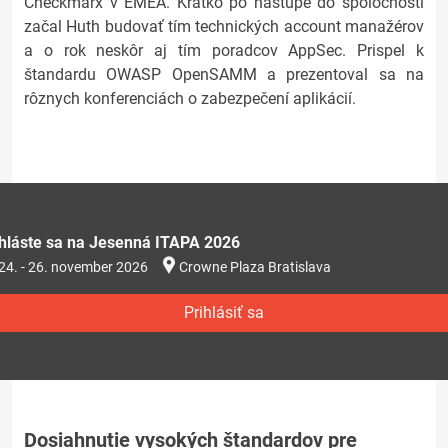
Checkmarx v EMEA. Krátko po nástupe do spoločnosti
začal Huth budovať tím technických account manažérov
a o rok neskôr aj tím poradcov AppSec. Prispel k
štandardu OWASP OpenSAMM a prezentoval sa na
rôznych konferenciách o zabezpečení aplikácií.
ihláste sa na Jesenná ITAPA 2026
24. - 26. november 2026
Crowne Plaza Bratislava
Prihlásiť sa
Dosiahnutie vysokých štandardov pre