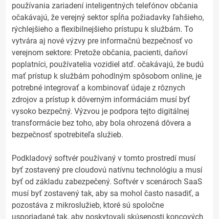
používania zariadení inteligentných telefónov občania
očakávajú, že verejný sektor spĺňa požiadavky ľahšieho,
rýchlejšieho a flexibilnejšieho prístupu k službám. To
vytvára aj nové výzvy pre informačnú bezpečnosť vo
verejnom sektore: Pretože občania, pacienti, daňoví
poplatníci, používatelia vozidiel atď. očakávajú, že budú
mať prístup k službám pohodlným spôsobom online, je
potrebné integrovať a kombinovať údaje z rôznych
zdrojov a prístup k dôverným informáciám musí byť
vysoko bezpečný. Výzvou je podpora tejto digitálnej
transformácie bez toho, aby bola ohrozená dôvera a
bezpečnosť spotrebiteľa služieb.
Podkladový softvér používaný v tomto prostredí musí
byť zostavený pre cloudovú natívnu technológiu a musí
byť od základu zabezpečený. Softvér v scenároch SaaS
musí byť zostavený tak, aby sa mohol často nasadiť, a
pozostáva z mikroslužieb, ktoré sú spoločne
usporiadané tak, aby poskytovali skúsenosti koncových