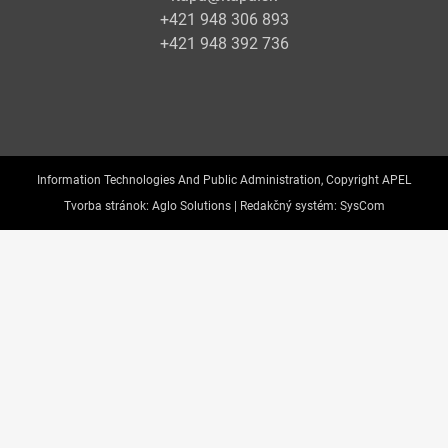
+421 948 306 893
+421 948 392 736
Information Technologies And Public Administration, Copyright APEL
Tvorba stránok:
Aglo Solutions |
Redakčný systém:
SysCom