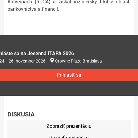
Antverpách (RUCA) a získal inžiniersky titul v oblasti
bankovníctva a financií.
ihláste sa na Jesenná ITAPA 2026
24. - 26. november 2026
Crowne Plaza Bratislava
Prihlásiť sa
DISKUSIA
Zobraziť prezentáciu
Pozrieť prednášku