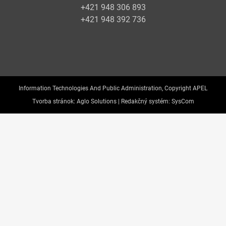
+421 948 306 893
+421 948 392 736
Information Technologies And Public Administration, Copyright APEL
Tvorba stránok:
Aglo Solutions |
Redakčný systém:
SysCom