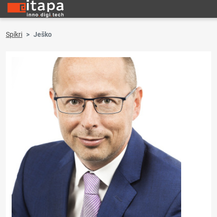
Spíkri
Ješko