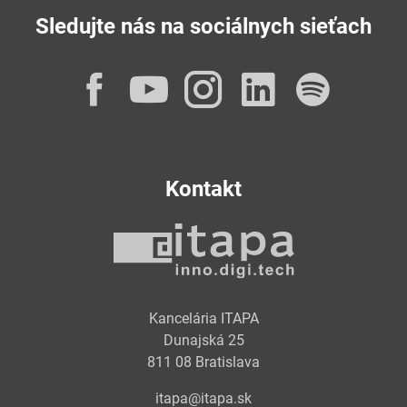
Sledujte nás na sociálnych sieťach
Facebook
YouTube
Instagram
LinkedI
Spot
Kontakt
Kancelária ITAPA
Dunajská 25
811 08 Bratislava
itapa@itapa.sk