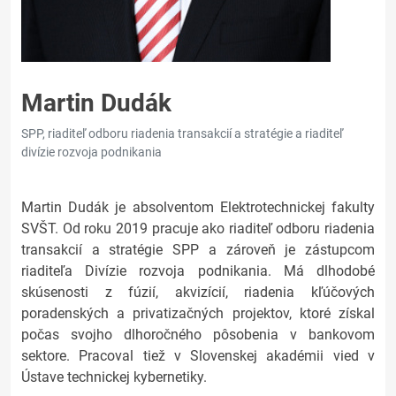
Martin Dudák
SPP, riaditeľ odboru riadenia transakcií a stratégie a riaditeľ
divízie rozvoja podnikania
Martin Dudák je absolventom Elektrotechnickej fakulty
SVŠT. Od roku 2019 pracuje ako riaditeľ odboru riadenia
transakcií a stratégie SPP a zároveň je zástupcom
riaditeľa Divízie rozvoja podnikania. Má dlhodobé
skúsenosti z fúzií, akvizícií, riadenia kľúčových
poradenských a privatizačných projektov, ktoré získal
počas svojho dlhoročného pôsobenia v bankovom
sektore. Pracoval tiež v Slovenskej akadémii vied v
Ústave technickej kybernetiky.