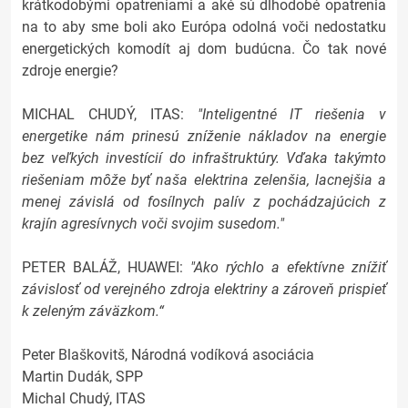
krátkodobými opatreniami a aké sú dlhodobé opatrenia
na to aby sme boli ako Európa odolná voči nedostatku
energetických komodít aj dom budúcna. Čo tak nové
zdroje energie?
MICHAL CHUDÝ, ITAS:
"Inteligentné IT riešenia v
energetike nám prinesú zníženie nákladov na energie
bez veľkých investícií do infraštruktúry. Vďaka takýmto
riešeniam môže byť naša elektrina zelenšia, lacnejšia a
menej závislá od fosílnych palív z pochádzajúcich z
krajín agresívnych voči svojim susedom."
PETER BALÁŽ, HUAWEI:
"Ako rýchlo a efektívne znížiť
závislosť od verejného zdroja elektriny a zároveň prispieť
k zeleným záväzkom.“
Peter Blaškovitš, Národná vodíková asociácia
Martin Dudák, SPP
Michal Chudý, ITAS