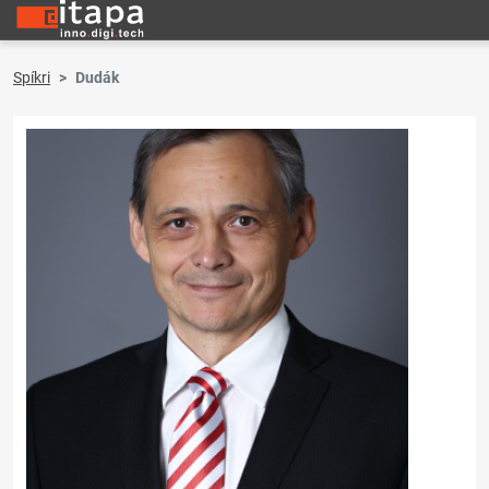
Spíkri
Dudák