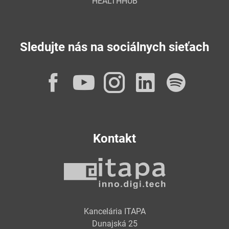
HEALTHHUB
Sledujte nás na sociálnych sieťach
Facebook
YouTube
Instagram
LinkedI
Spot
Kontakt
Kancelária ITAPA
Dunajská 25