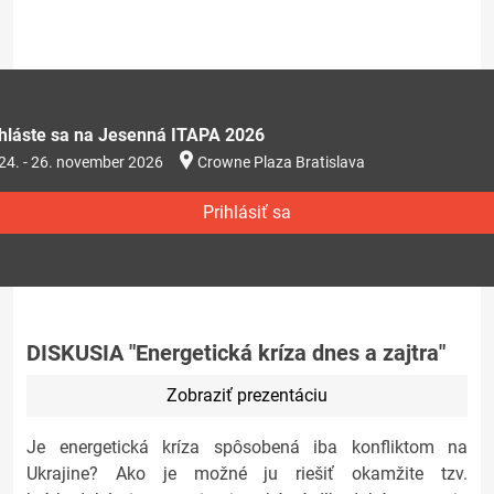
ihláste sa na Jesenná ITAPA 2026
24. - 26. november 2026
Crowne Plaza Bratislava
Prihlásiť sa
DISKUSIA "Energetická kríza dnes a zajtra"
Zobraziť prezentáciu
Je energetická kríza spôsobená iba konfliktom na
Ukrajine? Ako je možné ju riešiť okamžite tzv.