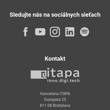
Sledujte nás na sociálnych sieťach
Facebook
YouTube
Instagram
LinkedI
Spot
Kontakt
Kancelária ITAPA
Dunajská 25
811 08 Bratislava