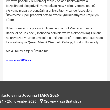
Predtým pôsobil v súkromnej sfére v oblasti bankovníctva a
bezpečnosti ako právnik v Švédsku a New Yorku. Venoval sa tiež
výskumu práva a prednášal na univerzitách v Lunde, Uppsale a
Štokholme. Spolupracoval tiež so švédskymi miestnymi a krajskými
súdmi.
Urban Funered má právnickú licenciu, má titul Master of Law a
Bachelor of Science (Obchodná administrative a ekonomika) získané
na univerzite v Lunde, Švédsko a titul Master of International Business
Law získaný na Queen Mary & Westfield College, London University.
Má 43 rokov a žije v Štokholme.
www.egov2009.se
.
ihláste sa na Jesenná ITAPA 2026
24. - 26. november 2026
Crowne Plaza Bratislava