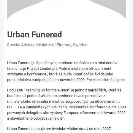
Urban Funered
Special Adviser, Ministry of Finance, Sweden
Urban Funered je špeciálnym poradcom na švédskom ministerstve
financií a je Project Leader pre Piate ministerské eGovernment
stretnutie a konferenciu, ktorá sa bude konať počas švédskeho
predsedníctva európskej únie v novembri 2009. Pre viac infomácií pozri
Podujatie ”Teaming up for the eUnion” je jedno z najväčších, ktoré sa
budú konať počas švédskeho predsedníctva a pozostáva z
ministerského stretnutia ministrov zodpovedných za eGovernment v
EU, EFTA a kandidátskych krajinách, ministerskej konferencie pre 1000
pozvaných delegátov ako výstavy European eGovernment Awards 2009
a slávnostného odovzdávania cien.
Urban Funered pracuje pre švédske vládne úrady od roku 2007.