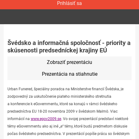
Prihlásiť sa
Švédsko a informačná spoločnosť - priority a
skúsenosti predsedníckej krajiny EÚ
Zobraziť prezentáciu
Prezentácia na stiahnutie
Urban Funered, špeciálny poradca na Ministerstve financií Švédska, je
zodpovedný za uskutočnenie piateho ministerského stretnutia
a konferencie k eGovernmentu, ktoré sa konajú v rámci švédskeho
predsedníctva EU 18-20 novembra 2009 v švédskom Malmö. Viac
informácií na
www.egov2009.se
. Vo svojej prezentácií predstaví niektoré
témy eGovernmentu ako aj iné „e“ témy, ktoré budú predmetom diskusie
počas švédskeho predsedníctva. V prezentácií popíše prácu so švédskym