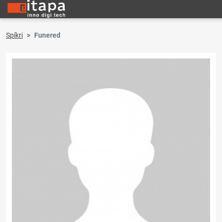
Spíkri
Funered