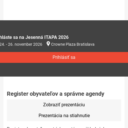
ihláste sa na Jesenná ITAPA 2026
24. - 26. november 2026
Crowne Plaza Bratislava
Prihlásiť sa
Register obyvateľov a správne agendy
Zobraziť prezentáciu
Prezentácia na stiahnutie