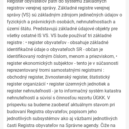
Register obyvateľov patrí do systému základných
registrov verejnej správy. Základné registre verejnej
správy (VS) sú základným zdrojom jedinečných údajov o
fyzických a právnických osobách, nehnuteľnostiach a
území štátu. Predstavujú základné údajové objekty pre
všetky ostatné IS VS. VS bude používať tri základné
registre : • register obyvateľov - obsahuje základné
identifikačné údaje o obyvateľoch SR - občan je
identifikovaný rodným číslom, menom a priezviskom, •
register ekonomických subjektov - tento je v súčasnosti
reprezentovaný tromi samostatnými registrami :
obchodný register, živnostenský register, štatistický
register organizácií • register územných jednotiek a
register nehnuteľností - je to informačný systém katastra
nehnuteľností a súvisí s činnosťou rezortu ÚGKK. V
príspevku sa budeme zaoberať aktuálnym stavom pri
budovaní Registra obyvateľov, popisom jeho
jednotlivých subsystémov ako aj väzbami jednotlivých
časti Registra obyvateľov na Správne agendy. Čiže na