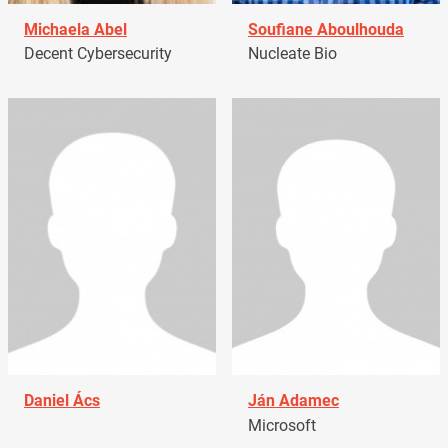
Michaela Abel
Soufiane Aboulhouda
Decent Cybersecurity
Nucleate Bio
Daniel Ács
Ján Adamec
Microsoft