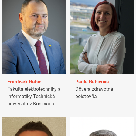
František Babič
Paula Babicová
Fakulta elektrotechniky a
Dôvera zdravotná
informatiky Technická
poisťovňa
univerzita v Košiciach