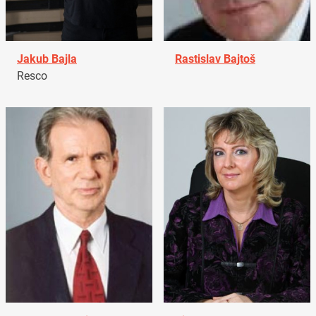
Jakub Bajla
Rastislav Bajtoš
Resco