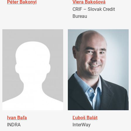
Péter Bakonyi
Viera Bakošová
CRIF – Slovak Credit
Bureau
Ivan Baľa
Ľuboš Balát
INDRA
InterWay