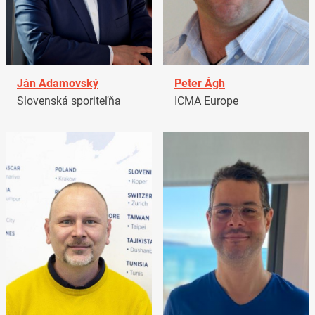
Ján Adamovský
Peter Ágh
Slovenská sporiteľňa
ICMA Europe