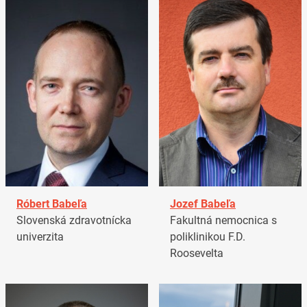
Róbert Babeľa
Jozef Babeľa
Slovenská zdravotnícka
Fakultná nemocnica s
univerzita
poliklinikou F.D.
Roosevelta