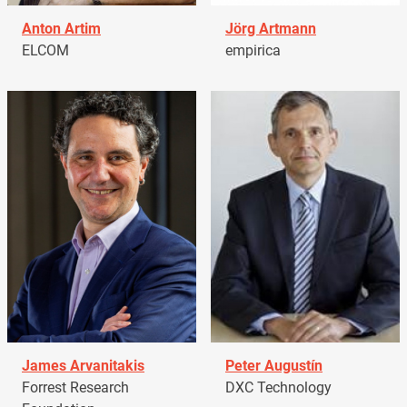
Anton Artim
Jörg Artmann
ELCOM
empirica
James Arvanitakis
Peter Augustín
Forrest Research
DXC Technology