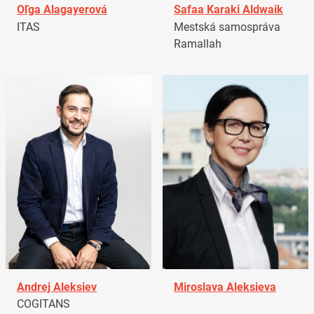
Oľga Alagayerová
Safaa Karaki Aldwaik
ITAS
Mestská samospráva
Ramallah
Andrej Aleksiev
Miroslava Aleksieva
COGITANS