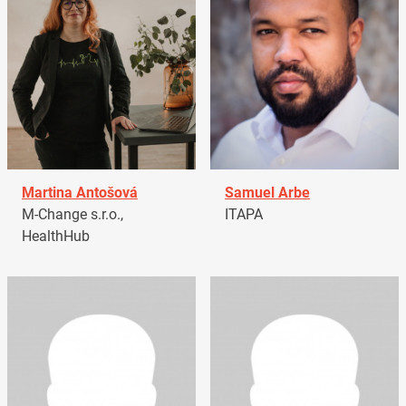
Martina Antošová
Samuel Arbe
M-Change s.r.o.,
ITAPA
HealthHub