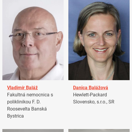
Vladimír Baláž
Danica Balážová
Fakultná nemocnica s
Hewlett-Packard
poliklinikou F. D.
Slovensko, s.r.o., SR
Roosevelta Banská
Bystrica