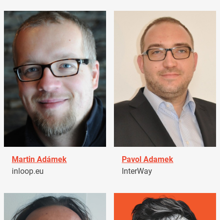
Martin Adámek
Pavol Adamek
inloop.eu
InterWay