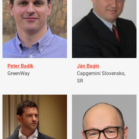
Peter Badík
Ján Bagin
GreenWay
Capgemini Slovensko,
SR