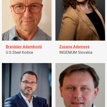
Branislav Adamkovič
Zuzana Adamová
U.S.Steel Košice
INGENIUM Slovakia