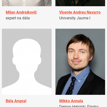
Milan Andrejkovič
Vicente Andreu Navarro
expert na dáta
University Jaume I
Béla Angyal
Mikko Annala
Demos Helsinki, Fínsko