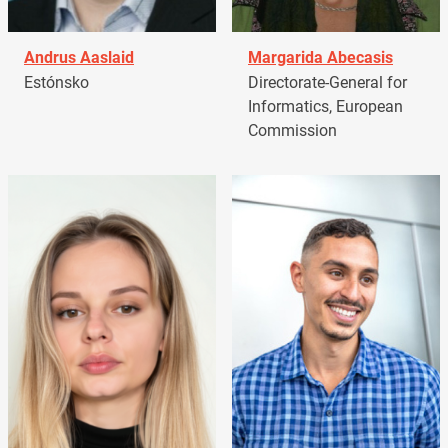
Andrus Aaslaid
Margarida Abecasis
Estónsko
Directorate-General for
Informatics, European
Commission