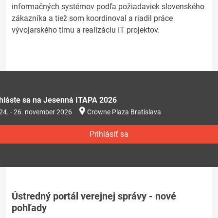
informačných systémov podľa požiadaviek slovenského
zákazníka a tiež som koordinoval a riadil práce
vývojarského tímu a realizáciu IT projektov.
ihláste sa na Jesenná ITAPA 2026
24. - 26. november 2026
Crowne Plaza Bratislava
Prihlásiť sa
Ústredný portál verejnej správy - nové
pohľady