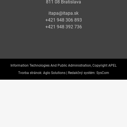
811 08 Bratislava
itapa@itapa.sk
+421 948 306 893
+421 948 392 736
Information Technologies And Public Administration, Copyright APEL
Tvorba stránok:
Aglo Solutions |
Redakčný systém:
SysCom