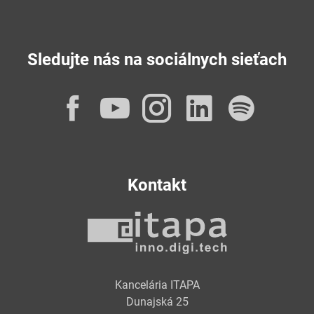
Sledujte nás na sociálnych sieťach
Facebook
YouTube
Instagram
LinkedI
Spot
Kontakt
Kancelária ITAPA
Dunajská 25