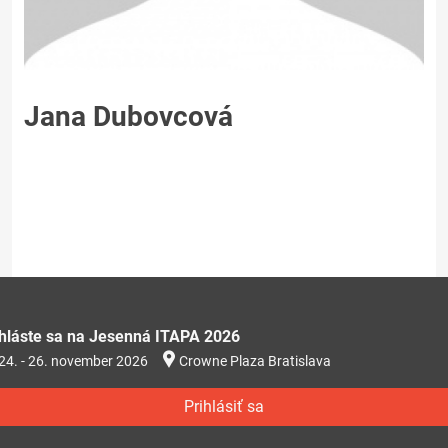
Jana Dubovcová
ihláste sa na Jesenná ITAPA 2026
24. - 26. november 2026
Crowne Plaza Bratislava
Prihlásiť sa