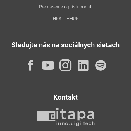
Prehlásenie o prístupnosti
HEALTHHUB
Sledujte nás na sociálnych sieťach
Facebook
YouTube
Instagram
LinkedI
Spot
Kontakt