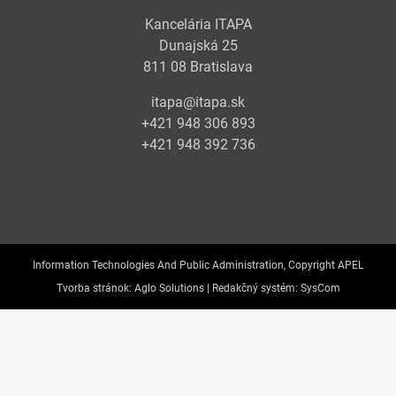
Kancelária ITAPA
Dunajská 25
811 08 Bratislava
itapa@itapa.sk
+421 948 306 893
+421 948 392 736
Information Technologies And Public Administration, Copyright APEL
Tvorba stránok:
Aglo Solutions |
Redakčný systém:
SysCom