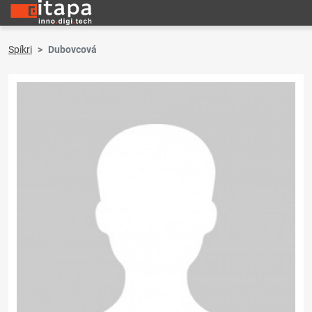
Spíkri
Dubovcová