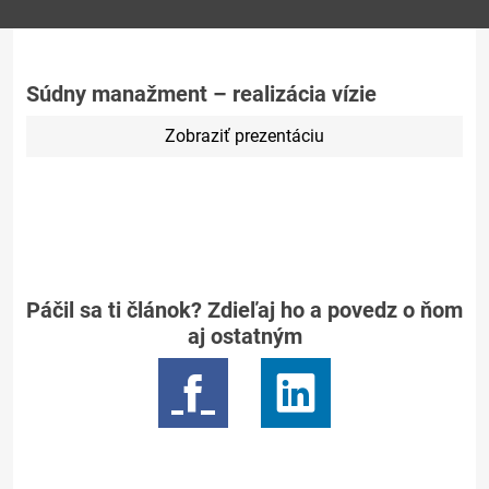
Súdny manažment – realizácia vízie
Zobraziť prezentáciu
Páčil sa ti článok? Zdieľaj ho a povedz o ňom
aj ostatným