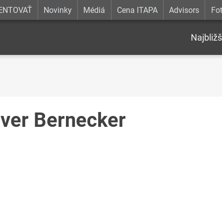
ENTOVAŤ
Novinky
Médiá
Cena ITAPA
Advisors
Fot
Najbližš
iver Bernecker