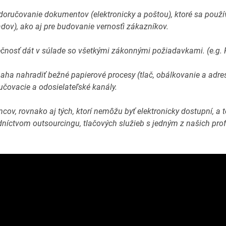
 doručovanie dokumentov (elektronicky a poštou),
ktoré sa použí
dov), ako aj pre budovanie vernosťi zákazníkov.
čnosť dát v súlade so všetkými zákonnými požiadavkami. (e.g
naha nahradiť bežné papierové procesy (tlač, obálkovanie a adre
učovacie a odosielateľské kanály.
cov, rovnako aj tých, ktorí nemôžu byť elektronicky dostupní, a
dníctvom outsourcingu, tlačových služieb s jedným z našich pro