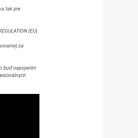
va tak pre
. REGULATION (EU)
sovanie) za
 to buď napojením
fesionálnych