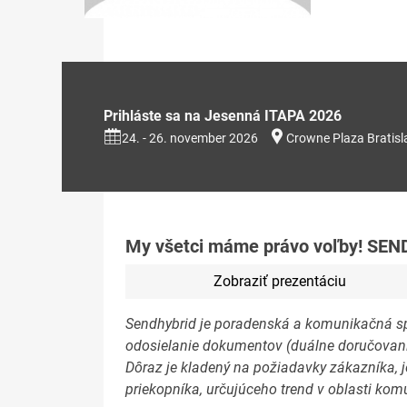
Prihláste sa na Jesenná ITAPA 2026
24. - 26. november 2026
Crowne Plaza Bratisl
My všetci máme právo voľby! SE
Zobraziť prezentáciu
Sendhybrid je poradenská a komunikačná spol
odosielanie dokumentov (duálne doručovani
Dôraz je kladený na požiadavky zákazníka, 
priekopníka, ur
č
ujúceho trend v oblasti kom