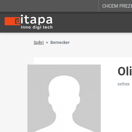
CHCEM PREZ
Spíkri
Bernecker
Ol
exthex