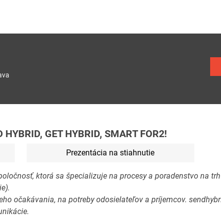
ava
ND HYBRID, GET HYBRID, SMART FOR2!
Prezentácia na stiahnutie
očnosť, ktorá sa špecializuje na procesy a poradenstvo na trhu
e).
jeho očakávania, na potreby odosielateľov a príjemcov. sendhybr
unikácie.