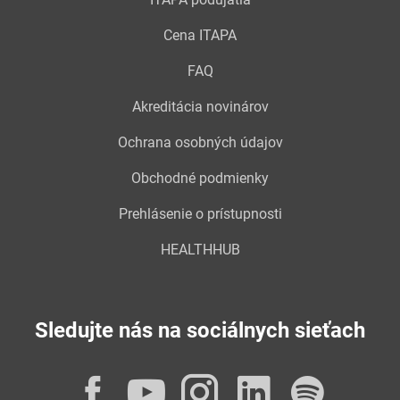
Cena ITAPA
FAQ
Akreditácia novinárov
Ochrana osobných údajov
Obchodné podmienky
Prehlásenie o prístupnosti
HEALTHHUB
Sledujte nás na sociálnych sieťach
Facebook
YouTube
Instagram
LinkedI
Spot