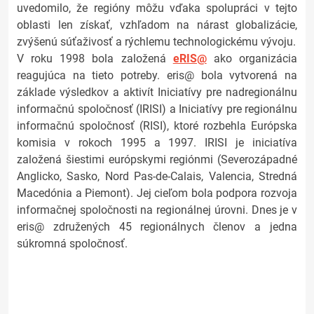
uvedomilo, že regióny môžu vďaka spolupráci v tejto
oblasti len získať, vzhľadom na nárast globalizácie,
zvýšenú súťaživosť a rýchlemu technologickému vývoju.
V roku 1998 bola založená
eRIS@
ako organizácia
reagujúca na tieto potreby. eris@ bola vytvorená na
základe výsledkov a aktivít Iniciatívy pre nadregionálnu
informačnú spoločnosť (IRISI) a Iniciatívy pre regionálnu
informačnú spoločnosť (RISI), ktoré rozbehla Európska
komisia v rokoch 1995 a 1997. IRISI je iniciatíva
založená šiestimi európskymi regiónmi (Severozápadné
Anglicko, Sasko, Nord Pas-de-Calais, Valencia, Stredná
Macedónia a Piemont). Jej cieľom bola podpora rozvoja
informačnej spoločnosti na regionálnej úrovni. Dnes je v
eris@ združených 45 regionálnych členov a jedna
súkromná spoločnosť.