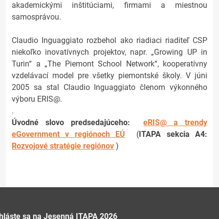
akademickými inštitúciami, firmami a miestnou
samosprávou.
Claudio Inguaggiato rozbehol ako riadiaci riaditeľ CSP
niekoľko inovatívnych projektov, napr. „Growing UP in
Turin“ a „The Piemont School Network“, kooperatívny
vzdelávací model pre všetky piemontské školy. V júni
2005 sa stal Claudio Inguaggiato členom výkonného
výboru ERIS@.
.
Úvodné slovo predsedajúceho:
eRIS@ a trendy
eGovernment v regiónoch EÚ
(
ITAPA sekcia A4:
Rozvojové stratégie regiónov
)
ihláste sa na Jesenná ITAPA 2026