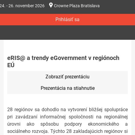
24. - 26. november 2026
Crowne Plaza Bratislava
Prihlásiť sa
eRIS@ a trendy eGovernment v regiónoch
EÚ
Zobraziť prezentáciu
Prezentácia na stiahnutie
28 regiónov sa dohodlo na vytvorení bližšej spolupráce
pri zavádzaní informačnej spoločnosti na regionálnej
úrovni ako spôsobu podpory ekonomického a
sociálneho rozvoja. Týchto 28 zakladajúcich regiónov si