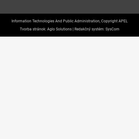
Information Technologies And Public Administration, Copyright APEL
Tvorba stránok:
Aglo Solutions |
Redakčný systém:
SysCom