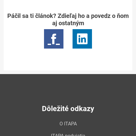
Páčil sa ti článok? Zdieľaj ho a povedz o ňom
aj ostatným
Dôležité odkazy
O ITAPA
ITAPA podujatia