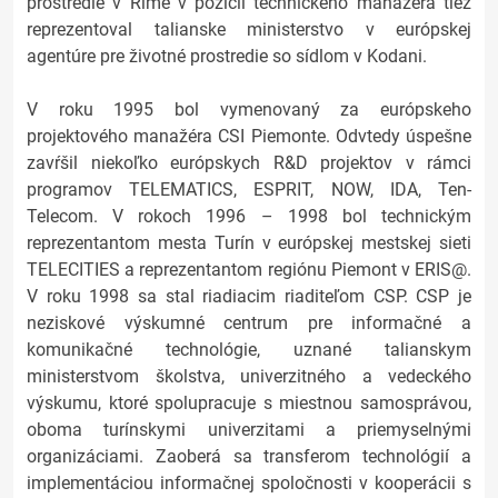
prostredie v Ríme v pozícii technického manažéra tiež
reprezentoval talianske ministerstvo v európskej
agentúre pre životné prostredie so sídlom v Kodani.
V roku 1995 bol vymenovaný za európskeho
projektového manažéra CSI Piemonte. Odvtedy úspešne
zavŕšil niekoľko európskych R&D projektov v rámci
programov TELEMATICS, ESPRIT, NOW, IDA, Ten-
Telecom. V rokoch 1996 – 1998 bol technickým
reprezentantom mesta Turín v európskej mestskej sieti
TELECITIES a reprezentantom regiónu Piemont v ERIS@.
V roku 1998 sa stal riadiacim riaditeľom CSP. CSP je
neziskové výskumné centrum pre informačné a
komunikačné technológie, uznané talianskym
ministerstvom školstva, univerzitného a vedeckého
výskumu, ktoré spolupracuje s miestnou samosprávou,
oboma turínskymi univerzitami a priemyselnými
organizáciami. Zaoberá sa transferom technológií a
implementáciou informačnej spoločnosti v kooperácii s