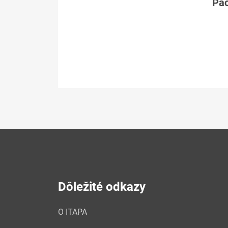
Páč
Dôležité odkazy
O ITAPA