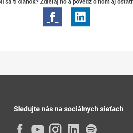
il sa ti článok? Zdieľaj ho a povedz o ňom aj osta
Sledujte nás na sociálnych sieťach
Facebook
YouTube
Instagram
LinkedIn
Spotif