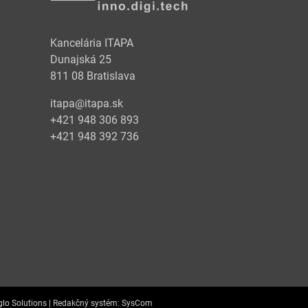
Kancelária ITAPA
Dunajská 25
811 08 Bratislava
itapa@itapa.sk
+421 948 306 893
+421 948 392 736
lo Solutions |
Redakčný systém:
SysCom