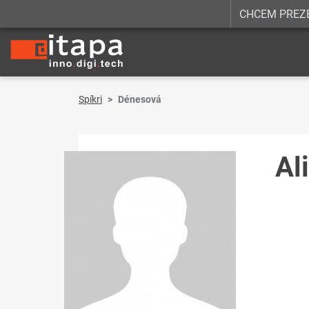
CHCEM PREZ
Spíkri
Dénesová
Al