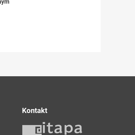
tným
Kontakt
y