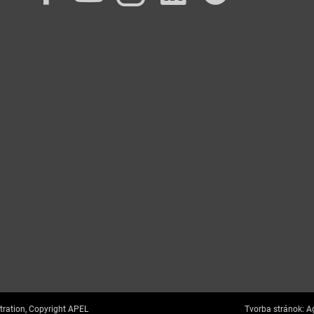
tration, Copyright APEL
Tvorba stránok:
Ag