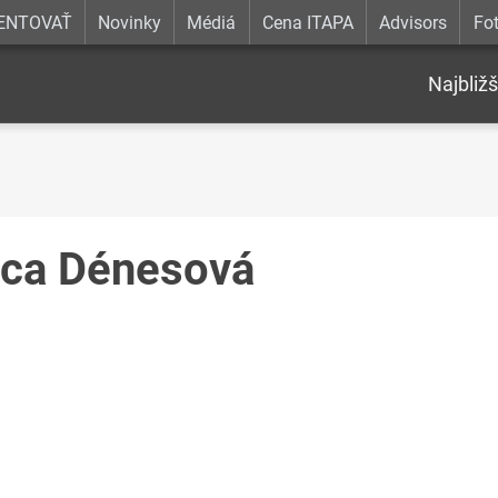
ENTOVAŤ
Novinky
Médiá
Cena ITAPA
Advisors
Fot
Najbližš
ica Dénesová