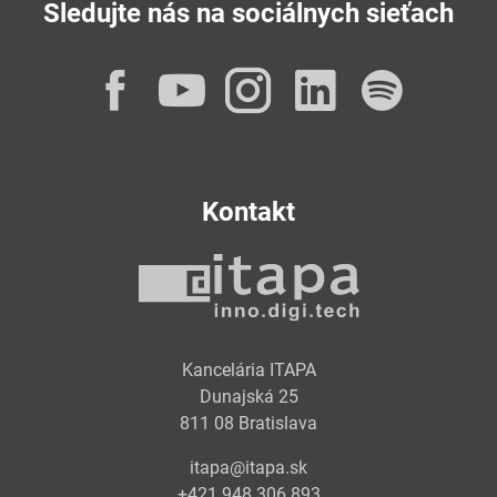
Sledujte nás na sociálnych sieťach
Facebook
YouTube
Instagram
LinkedI
Spot
Kontakt
Kancelária ITAPA
Dunajská 25
811 08 Bratislava
itapa@itapa.sk
+421 948 306 893