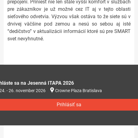
prepojení. Priniesť nie len stále vyšší komfort v službách
pre zákazníkov je už možné cez IT aj v tejto oblasti
sieťového odvetvia. Výzvou však ostáva to že siete sú v
drvivej väčšine pod zemou a nesú so sebou aj isté
“dedičstvo” v aktualizácii informácií ktoré sú pre SMART
svet nevyhnutné.
ihláste sa na Jesenná ITAPA 2026
24. - 26. november 2026
Crowne Plaza Bratislava
Prihlásiť sa