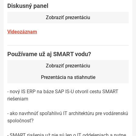
Diskusný panel
Zobraziť prezentáciu
Videozáznam
Používame už aj SMART vodu?
Zobraziť prezentáciu
Prezentácia na stiahnutie
- nový IS ERP na báze SAP IS-U otvoril cestu SMART
riešeniam
- ako navrhnúť spoľahlivú IT architektúru pre vodárenskú
spoločnosť?
- SMART riašenia už nie sú len o IT oddeleniach a nutne