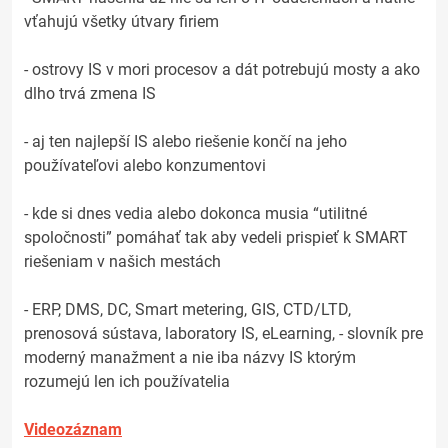
vťahujú všetky útvary firiem
- ostrovy IS v mori procesov a dát potrebujú mosty a ako
dlho trvá zmena IS
- aj ten najlepší IS alebo riešenie končí na jeho
používateľovi alebo konzumentovi
- kde si dnes vedia alebo dokonca musia “utilitné
spoločnosti” pomáhať tak aby vedeli prispieť k SMART
riešeniam v našich mestách
- ERP, DMS, DC, Smart metering, GIS, CTD/LTD,
prenosová sústava, laboratory IS, eLearning, - slovník pre
moderný manažment a nie iba názvy IS ktorým
rozumejú len ich používatelia
Videozáznam