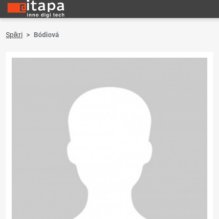
Spíkri
Bódiová