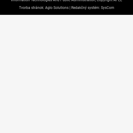
Information Technologies And Public Administration, Copyright APEL
Tvorba stránok:
Aglo Solutions |
Redakčný systém:
SysCom