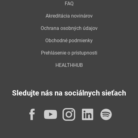
FAQ
Akreditácia novinárov
Ochrana osobných údajov
Obchodné podmienky
Prehlásenie o prístupnosti
HEALTHHUB
Sledujte nás na sociálnych sieťach
Facebook
YouTube
Instagram
LinkedI
Spot