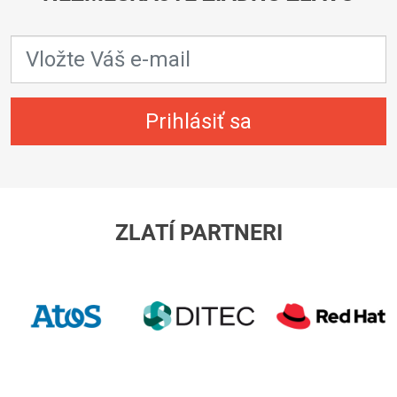
prihlásiť sa
ZLATÍ PARTNERI
ATOS/Eviden
R
H
ditec