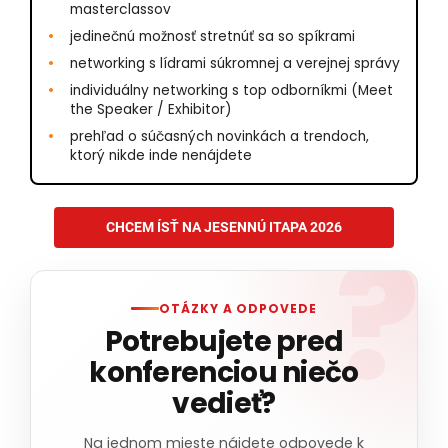
masterclassov
jedinečnú možnosť stretnúť sa so spíkrami
networking s lídrami súkromnej a verejnej správy
individuálny networking s top odborníkmi (Meet
the Speaker / Exhibitor)
prehľad o súčasných novinkách a trendoch,
ktorý nikde inde nenájdete
CHCEM ÍSŤ NA JESENNÚ ITAPA 2026
OTÁZKY A ODPOVEDE
Potrebujete pred
konferenciou niečo
vedieť?
Na jednom mieste nájdete odpovede k