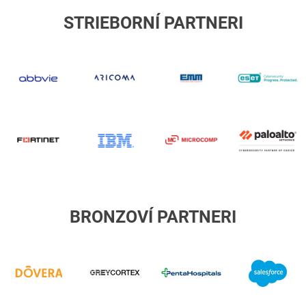
STRIEBORNÍ PARTNERI
abbvie
Aricoma
EMM
E
Fortinet
IBM
Microcomp
p
al
BRONZOVÍ PARTNERI
Dôvera
GREYCORTEX
Penta
S
Hospitals
International