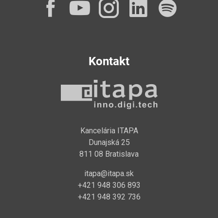
Facebook
YouTube
Instagram
LinkedI
Spot
Kontakt
Kancelária ITAPA
Dunajská 25
811 08 Bratislava
itapa@itapa.sk
+421 948 306 893
+421 948 392 736