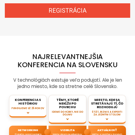
REGISTRÁCIA
NAJRELEVANTNEJŠIA
KONFERENCIA NA SLOVENSKU
V technológiách existuje veľa podujatí. Ale je len
jedno miesto, kde sa stretne celé Slovensko.
KONFERENCIA S
TÉMY, KTORÉ
MIESTO, KDE SA
HISTÓRIOU
NEKĹŽU PO
STRETÁVAJÚ TÍ, ČO
POVRCHU
ROZHODUJÚ
FUNGUJEME UŽ 25 ROKOV
IDEME DO HĹBKY, NIE DO
ŠTÁT, BIZNIS A EXPERTI
DOJMU
ZA JEDNÝM STOLOM
NETWORKING
VIZIBILITA
AKTUÁLNOSŤ
Získajte cenné kontakty
Urobte dojem na odborníkov
Udržte si prehľad o trendoch