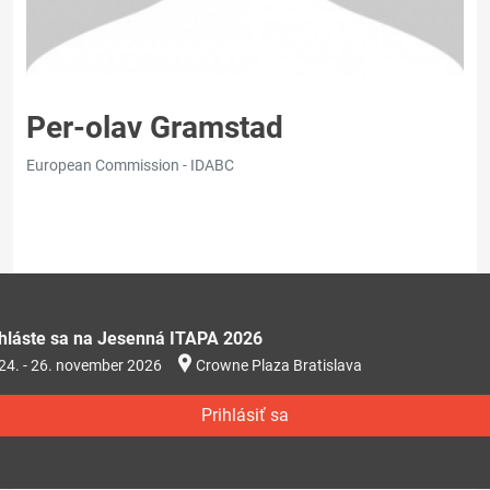
Per-olav Gramstad
European Commission - IDABC
ihláste sa na Jesenná ITAPA 2026
24. - 26. november 2026
Crowne Plaza Bratislava
Prihlásiť sa