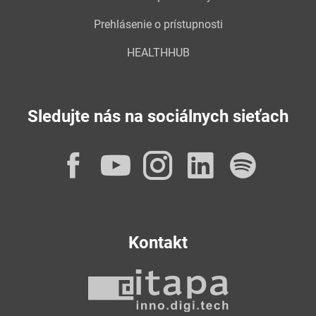
Prehlásenie o prístupnosti
HEALTHHUB
Sledujte nás na sociálnych sieťach
Facebook
YouTube
Instagram
LinkedI
Spot
Kontakt