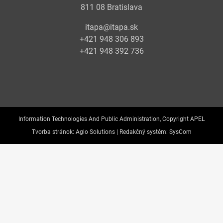
811 08 Bratislava
itapa@itapa.sk
+421 948 306 893
+421 948 392 736
Information Technologies And Public Administration, Copyright APEL
Tvorba stránok:
Aglo Solutions |
Redakčný systém:
SysCom