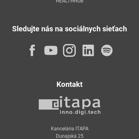
HEALTHHUB
Sledujte nás na sociálnych sieťach
Facebook
YouTube
Instagram
LinkedI
Spot
Kontakt
Kancelária ITAPA
Dunajská 25