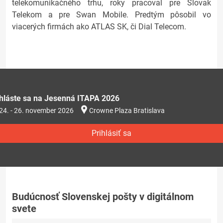
telekomunikačného trhu, roky pracoval pre Slovak
Telekom a pre Swan Mobile. Predtým pôsobil vo
viacerých firmách ako ATLAS SK, či Dial Telecom.
ihláste sa na Jesenná ITAPA 2026
24. - 26. november 2026
Crowne Plaza Bratislava
Prihlásiť sa
Budúcnosť Slovenskej pošty v digitálnom
svete