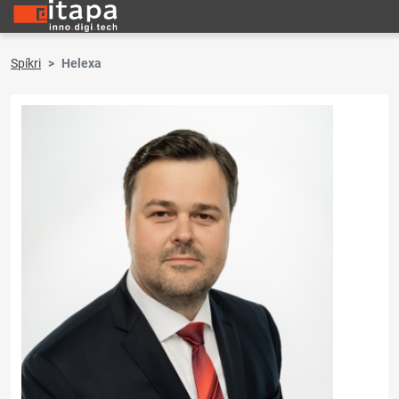
Spíkri
Helexa