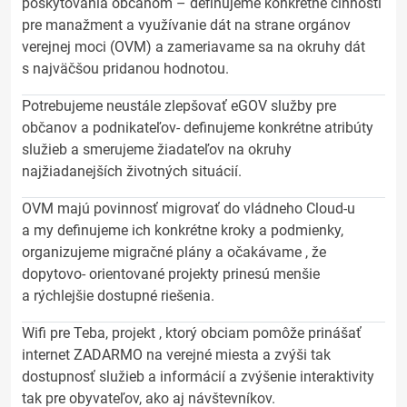
poskytovania občanom – definujeme konkrétne činnosti
pre manažment a využívanie dát na strane orgánov
verejnej moci (OVM) a zameriavame sa na okruhy dát
s najväčšou pridanou hodnotou.
Potrebujeme neustále zlepšovať eGOV služby pre
občanov a podnikateľov- definujeme konkrétne atribúty
služieb a smerujeme žiadateľov na okruhy
najžiadanejších životných situácií.
OVM majú povinnosť migrovať do vládneho Cloud-u
a my definujeme ich konkrétne kroky a podmienky,
organizujeme migračné plány a očakávame , že
dopytovo- orientované projekty prinesú menšie
a rýchlejšie dostupné riešenia.
Wifi pre Teba, projekt , ktorý obciam pomôže prinášať
internet ZADARMO na verejné miesta a zvýši tak
dostupnosť služieb a informácií a zvýšenie interaktivity
tak pre obyvateľov, ako aj návštevníkov.