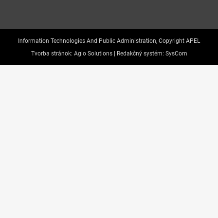
Information Technologies And Public Administration, Copyright APEL
Tvorba stránok:
Aglo Solutions |
Redakčný systém:
SysCom