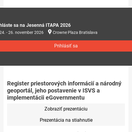
ihláste sa na Jesenná ITAPA 2026
24. - 26. november 2026
Crowne Plaza Bratislava
Prihlásiť sa
Register priestorových informácií a národný
geoportál, jeho postavenie v ISVS a
implementácii eGovernmentu
Zobraziť prezentáciu
Prezentácia na stiahnutie