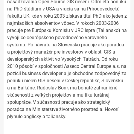
nasadzovania Open Source GIS riešení. Odmieta ponuku
na PhD štúdium v USA a vracia sa na Prírodovedeckú
fakultu UK, kde v roku 2003 získava titul PhD ako jeden z
najmladších absolventov vôbec. V rokoch 2003-2006
pracuje pre Európsku Komisiu v JRC Ispra (Taliansko) na
vývoji celoeurópskeho povodňového varovného
systému. Po návrate na Slovensko pracuje ako poradca
a projektový manažér pre investorov v oblasti GIS a
developerských aktivít vo Vysokých Tatrách. Od roku
2010 pôsobí v spoločnosti Asseco Central Europe a.s. na
pozícií business developer a je obchodne zodpovedný za
ponuku nielen GIS riešení v Českej republike, Slovensku
a na Balkáne. Radoslav Bonk ma bohaté zahraničné
skúsenosti z veľkých projektov a multikulturálnej
spolupráce. V súčasnosti pracuje ako strategický
poradca na Ministerstve životného prostredia. Hovorí
plynule anglicky a taliansky.