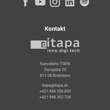
Facebook
YouTube
Instagram
LinkedI
Spot
Kontakt
Kancelária ITAPA
Dunajská 25
811 08 Bratislava
itapa@itapa.sk
+421 948 306 893
+421 948 392 736