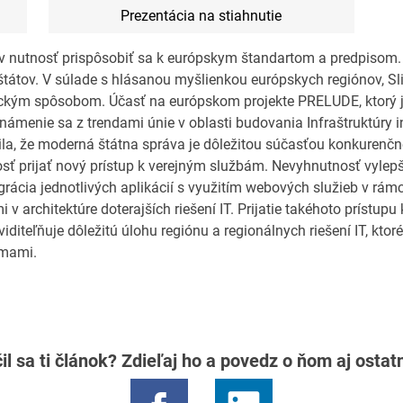
Prezentácia na stiahnutie
ov nutnosť prispôsobiť sa k európskym štandartom a predpisom.
 štátov. V súlade s hlásanou myšlienkou európskych regiónov, Sl
kým spôsobom. Účasť na európskom projekte PRELUDE, ktorý je
ámenie sa z trendami únie v oblasti budovania Infraštruktúry
dila, že moderná štátna správa je dôležitou súčasťou konkurenč
sť prijať nový prístup k verejným službám. Nevyhnutnosť vylep
grácia jednotlivých aplikácií s využitím webových služieb v rámc
 v architektúre doterajších riešení IT. Prijatie takéhoto prístup
diteľňuje dôležitú úlohu regiónu a regionálnych riešení IT, ktor
émami.
il sa ti článok? Zdieľaj ho a povedz o ňom aj osta