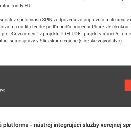
urálne fondy EU.
nosti v spoločnosti SPIN zodpovedá za prípravu a realizáciu v ob
novala a riadila tendre podľa podľa procedúr Phare. Je členkou
 pre eGovernment" v projekte PRELUDE - projekt v rámci 5. r
álnej samosprávy v Sliezskom regióne (sliezske vojvodstvo).
ava
 platforma - nástroj integrujúci služby verejnej sp