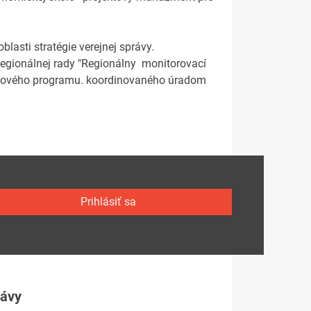
lasti stratégie verejnej správy.
 regionálnej rady "Regionálny monitorovací
ámcového programu. koordinovaného úradom
Prihlásiť sa
rávy