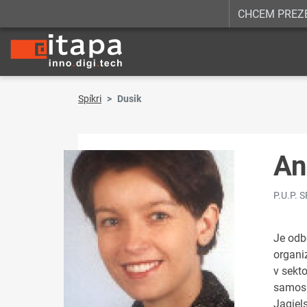
CHCEM PREZ
Spíkri
Dusik
An
P.U.P. 
Je odbo
organi
v sekt
samosp
Jagiel