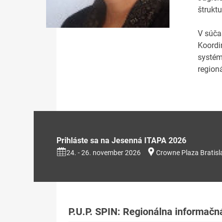
štrukt
V súčas
Koordi
systém
region
Prihláste sa na Jesenná ITAPA 2026
24. - 26. november 2026
Crowne Plaza Bratisl
P.U.P. SPIN: Regionálna informačná