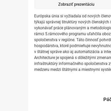
Zobraziť prezentáciu
Európska únia si vyžiadala od nových člen
týkajú správnej štruktúry nových členských
vykonávať práce plánovaným a metodologic
rámci 5.rámcového programu uľahčila obozn
spoločenstva v regióne. Táto činnosť potvr
hospodárstva, ktoré podmieňuje nevyhnutno
v štátnej správe ako aj automatizácia a inte
Architecture je spojená s dôležitými zmenami
infraštruktúry informačného spoločenstva zvi
medzeru medzi štátnymi a miestnymi syst
Páč