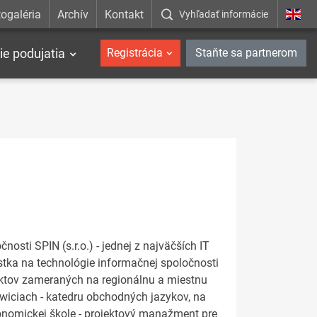
ogaléria
Archív
Kontakt
Vyhľadať informácie
ie podujatia
Registrácia
Staňte sa partnerom
osti SPIN (s.r.o.) - jednej z najväčších IT
stka na technológie informačnej spoločnosti
jektov zameraných na regionálnu a miestnu
wiciach - katedru obchodných jazykov, na
ekonomickej škole - projektový manažment pre