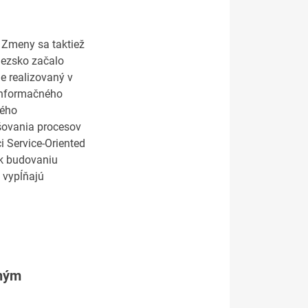
 Zmeny sa taktiež
iezsko začalo
 realizovaný v
 informačného
ného
šovania procesov
i Service-Oriented
u k budovaniu
é vypĺňajú
tným