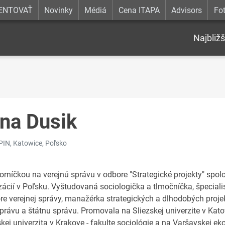
ENTOVAŤ
Novinky
Médiá
Cena ITAPA
Advisors
Fot
Najbližš
na Dusik
SPIN, Katowice, Poľsko
rníčkou na verejnú správu v odbore "Strategické projekty" spoločn
zácií v Poľsku. Vyštudovaná sociologička a tlmočníčka, špeciali
ore verejnej správy, manažérka strategických a dlhodobých pro
rávu a štátnu správu. Promovala na Sliezskej univerzite v Kato
skej univerzita v Krakove - fakulte sociológie a na Varšavskej 