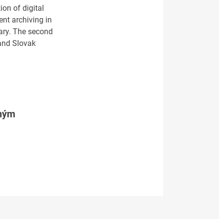
on of digital
ent archiving in
rary. The second
 and Slovak
tným