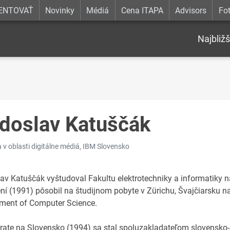
ENTOVAŤ
Novinky
Médiá
Cena ITAPA
Advisors
Fot
Najbližš
doslav Katuščák
 v oblasti digitálne médiá, IBM Slovensko
av Katuščák vyštudoval Fakultu elektrotechniky a informatiky na 
ní (1991) pôsobil na študijnom pobyte v Zürichu, Švajčiarsku na
ment of Computer Science.
rate na Slovensko (1994) sa stal spoluzakladateľom slovensko-š