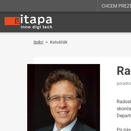
CHCEM PREZ
Spíkri
Katuščák
Ra
poradca
Radosl
skonče
Depart
Po náv