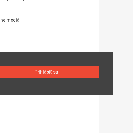
lne médiá.
Prihlásiť sa