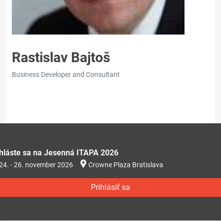
Rastislav Bajtoš
Business Developer and Consultant
ihláste sa na Jesenná ITAPA 2026
24. - 26. november 2026
Crowne Plaza Bratislava
Prihlásiť sa