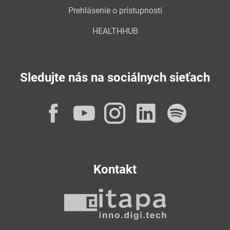
Prehlásenie o prístupnosti
HEALTHHUB
Sledujte nás na sociálnych sieťach
Facebook
YouTube
Instagram
LinkedI
Spot
Kontakt