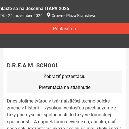
ihláste sa na Jesenná ITAPA 2026
24. - 26. november 2026
Crowne Plaza Bratislava
Prihlásiť sa
D.R.E.A.M. SCHOOL
Zobraziť prezentáciu
Prezentácia na stiahnutie
Dnes stojíme tvárou v tvár najväčšej technologicke
zmene v histórii – vysokou rýchlosťou prechádzame z
fázy priemyselnej spoločnosti do fázy vedomostnej
spoločnosti. A napriek tomu nevieme čo, ani ako, učiť
naše deti. Prezentácia ukáže ako by sa mali školy snažiť