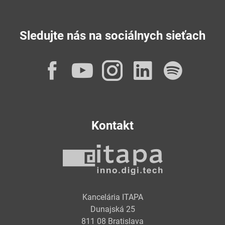
Sledujte nás na sociálnych sieťach
Facebook
YouTube
Instagram
LinkedI
Spot
Kontakt
Kancelária ITAPA
Dunajská 25
811 08 Bratislava