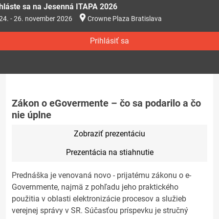
ihláste sa na Jesenná ITAPA 2026
24. - 26. november 2026
Crowne Plaza Bratislava
Prihlásiť sa
Zákon o eGovermente – čo sa podarilo a čo
nie úplne
Zobraziť prezentáciu
Prezentácia na stiahnutie
Prednáška je venovaná novo - prijatému zákonu o e-
Governmente, najmä z pohľadu jeho praktického
použitia v oblasti elektronizácie procesov a služieb
verejnej správy v SR. Súčasťou príspevku je stručný