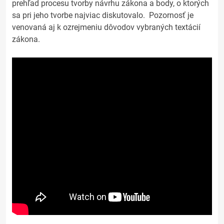
prehľad procesu tvorby návrhu zákona a body, o ktorých
sa pri jeho tvorbe najviac diskutovalo. Pozornosť je
venovaná aj k ozrejmeniu dôvodov vybraných textácií
zákona.