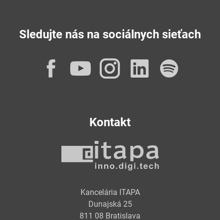
Sledujte nás na sociálnych sieťach
Facebook
YouTube
Instagram
LinkedI
Spot
Kontakt
Kancelária ITAPA
Dunajská 25
811 08 Bratislava