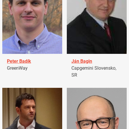
Peter Badík
Ján Bagin
GreenWay
Capgemini Slovensko,
SR