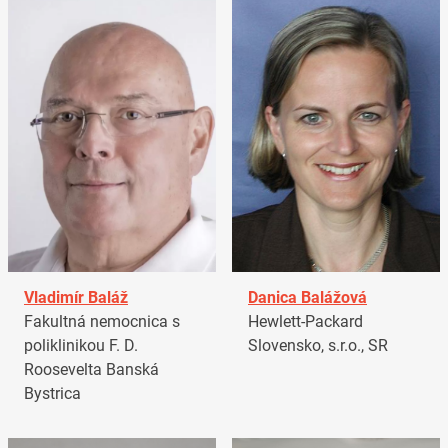
Vladimír Baláž
Danica Balážová
Fakultná nemocnica s
Hewlett-Packard
poliklinikou F. D.
Slovensko, s.r.o., SR
Roosevelta Banská
Bystrica