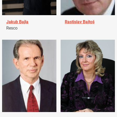
Jakub Bajla
Rastislav Bajtoš
Resco