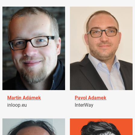
Martin Adámek
Pavol Adamek
inloop.eu
InterWay