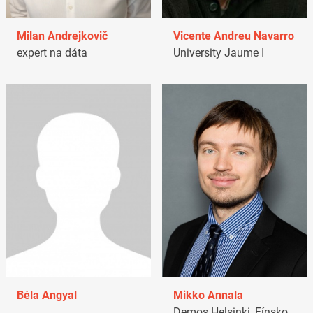
Milan Andrejkovič
Vicente Andreu Navarro
expert na dáta
University Jaume I
Béla Angyal
Mikko Annala
Demos Helsinki, Fínsko