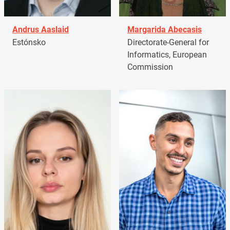
Andrus Aaslaid
Margarida Abecasis
Estónsko
Directorate-General for
Informatics, European
Commission