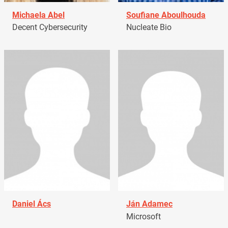
Michaela Abel
Soufiane Aboulhouda
Decent Cybersecurity
Nucleate Bio
Daniel Ács
Ján Adamec
Microsoft