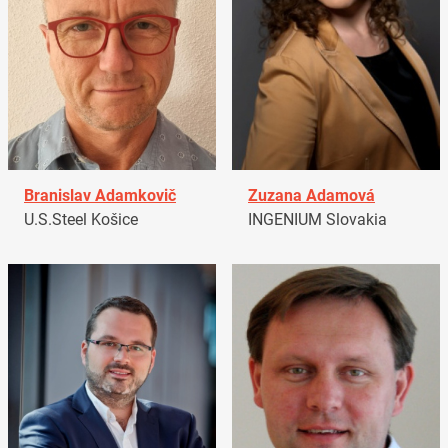
Branislav Adamkovič
Zuzana Adamová
U.S.Steel Košice
INGENIUM Slovakia