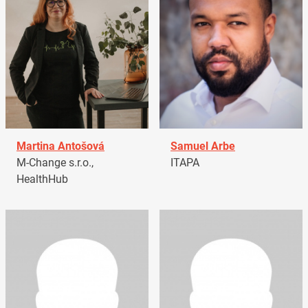
Martina Antošová
Samuel Arbe
M-Change s.r.o.,
ITAPA
HealthHub