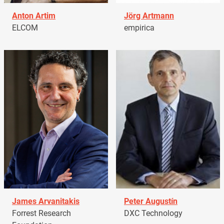
Anton Artim
Jörg Artmann
ELCOM
empirica
James Arvanitakis
Peter Augustín
Forrest Research
DXC Technology