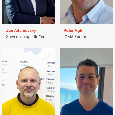
Ján Adamovský
Peter Ágh
Slovenská sporiteľňa
ICMA Europe