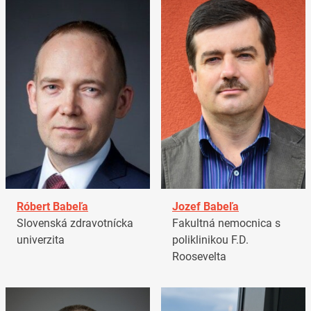
Róbert Babeľa
Jozef Babeľa
Slovenská zdravotnícka
Fakultná nemocnica s
univerzita
poliklinikou F.D.
Roosevelta