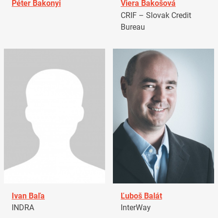
Péter Bakonyi
Viera Bakošová
CRIF – Slovak Credit
Bureau
Ivan Baľa
Ľuboš Balát
INDRA
InterWay