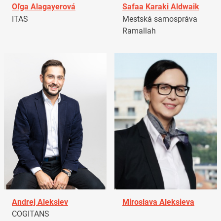
Oľga Alagayerová
Safaa Karaki Aldwaik
ITAS
Mestská samospráva
Ramallah
Andrej Aleksiev
Miroslava Aleksieva
COGITANS