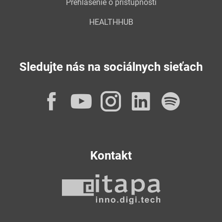
Prehlásenie o prístupnosti
HEALTHHUB
Sledujte nás na sociálnych sieťach
Facebook
YouTube
Instagram
LinkedI
Spot
Kontakt