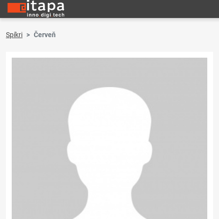
Spíkri
Červeň