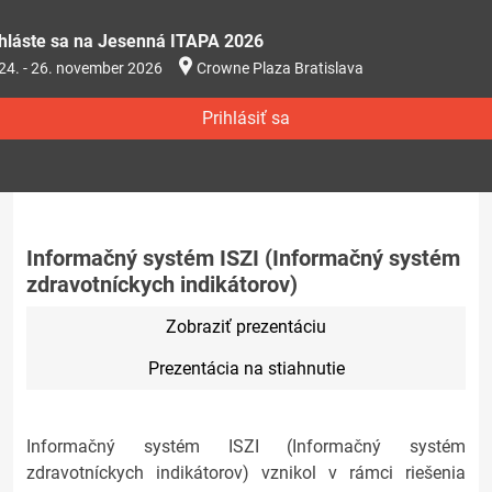
ihláste sa na Jesenná ITAPA 2026
24. - 26. november 2026
Crowne Plaza Bratislava
Prihlásiť sa
Informačný systém ISZI (Informačný systém
zdravotníckych indikátorov)
Zobraziť prezentáciu
Prezentácia na stiahnutie
Informačný systém ISZI (Informačný systém
zdravotníckych indikátorov) vznikol v rámci riešenia