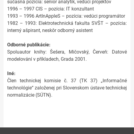
súčasná pozícia: senior analytik, vedúci projektov
1996 – 1997 CIS – pozícia: IT konzultant
1993 – 1996 ArtInAppleS – pozícia: vedúci programátor
1982 – 1993: Elektrotechnická fakulta SVŠT – pozícia:
interný ašpirant, neskôr odborný asistent
Odborné publikácie:
Spoluautor knihy: Šešera, Mičovský, Červeň: Datové
modelování v příkladech, Grada 2001.
Iné:
Člen technickej komisie č. 37 (TK 37) „Informačné
technológie“ založenej pri Slovenskom ústave technickej
normalizácie (SÚTN).