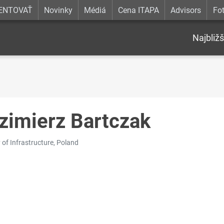
ENTOVAŤ
Novinky
Médiá
Cena ITAPA
Advisors
Fot
Najbližš
zimierz Bartczak
 of Infrastructure, Poland