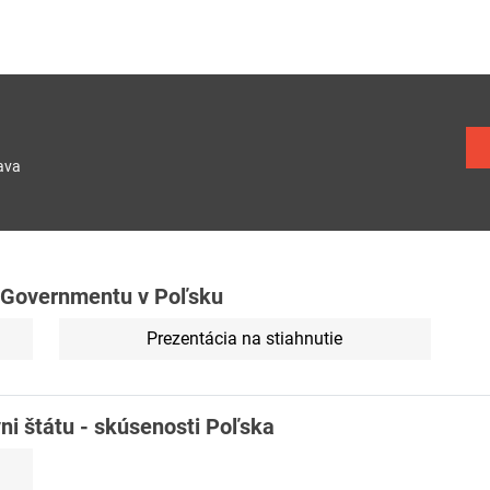
ava
 eGovernmentu v Poľsku
Prezentácia na stiahnutie
i štátu - skúsenosti Poľska