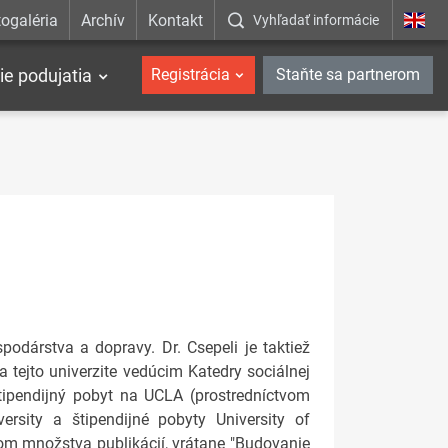
ogaléria
Archív
Kontakt
Vyhľadať informácie
ie podujatia
Registrácia
Staňte sa partnerom
spodárstva a dopravy. Dr. Csepeli je taktiež
a tejto univerzite vedúcim Katedry sociálnej
štipendijný pobyt na UCLA (prostredníctvom
ersity a štipendijné pobyty University of
rom množstva publikácií, vrátane "Budovanie