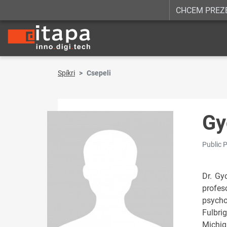
CHCEM PREZ
Spíkri
Csepeli
Gy
Public 
Dr. Gy
profes
psycho
Fulbri
Michig