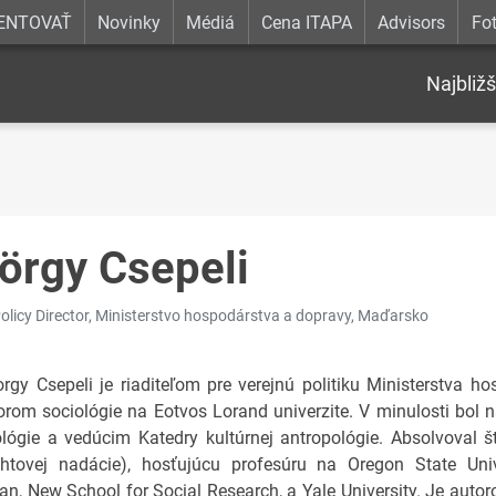
ENTOVAŤ
Novinky
Médiá
Cena ITAPA
Advisors
Fot
Najbližš
örgy Csepeli
Policy Director, Ministerstvo hospodárstva a dopravy, Maďarsko
orgy Csepeli je riaditeľom pre verejnú politiku Ministerstva ho
orom sociológie na Eotvos Lorand univerzite. V minulosti bol n
lógie a vedúcim Katedry kultúrnej antropológie. Absolvoval 
ghtovej nadácie), hosťujúcu profesúru na Oregon State Univ
an, New School for Social Research, a Yale University. Je auto