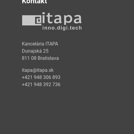
Kontakt
y
Kancelária ITAPA
Dunajská 25
811 08 Bratislava
itapa@itapa.sk
+421 948 306 893
+421 948 392 736