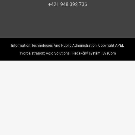
+421 948 392 736
Information Technologies And Public Administration, Copyright APEL
Tvorba stránok:
Aglo Solutions |
Redakčný systém:
SysCom