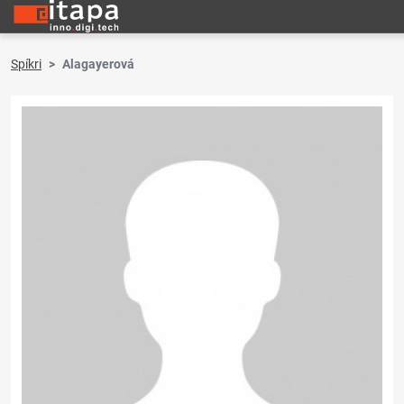
Spíkri
Alagayerová