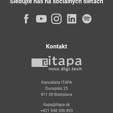
Sledujte nás na sociálnych sieťach
Facebook
YouTube
Instagram
LinkedI
Spot
Kontakt
Kancelária ITAPA
Dunajská 25
811 08 Bratislava
itapa@itapa.sk
+421 948 306 893