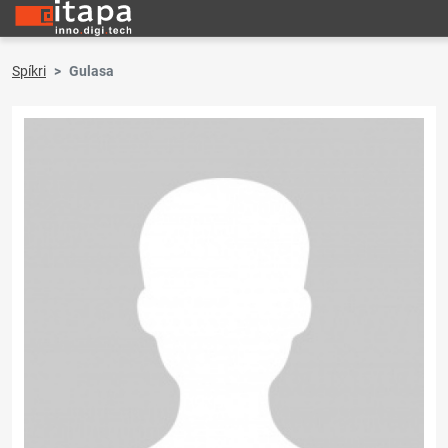
Spíkri
Gulasa