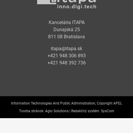
Kancelária ITAPA
Dunajská 25
811 08 Bratislava
itapa@itapa.sk
+421 948 306 893
+421 948 392 736
Information Technologies And Public Administration, Copyright APEL
Tvorba stránok:
Aglo Solutions |
Redakčný systém:
SysCom