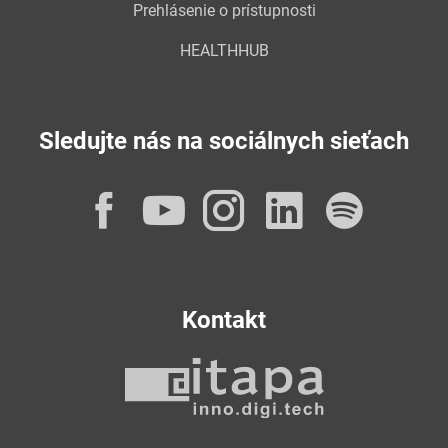
Prehlásenie o prístupnosti
HEALTHHUB
Sledujte nás na sociálnych sieťach
Facebook
YouTube
Instagram
LinkedI
Spot
Kontakt