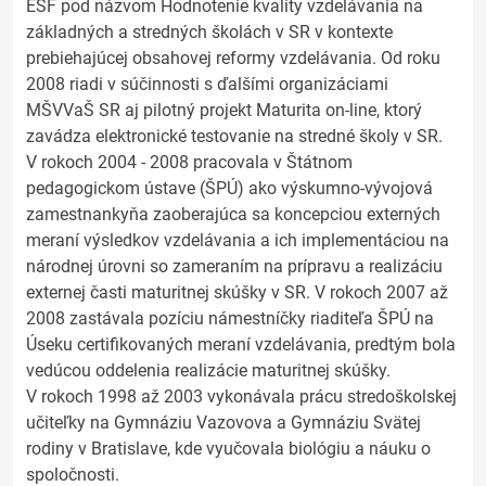
ESF pod názvom Hodnotenie kvality vzdelávania na
základných a stredných školách v SR v kontexte
prebiehajúcej obsahovej reformy vzdelávania. Od roku
2008 riadi v súčinnosti s ďalšími organizáciami
MŠVVaŠ SR aj pilotný projekt Maturita on-line, ktorý
zavádza elektronické testovanie na stredné školy v SR.
V rokoch 2004 - 2008 pracovala v Štátnom
pedagogickom ústave (ŠPÚ) ako výskumno-vývojová
zamestnankyňa zaoberajúca sa koncepciou externých
meraní výsledkov vzdelávania a ich implementáciou na
národnej úrovni so zameraním na prípravu a realizáciu
externej časti maturitnej skúšky v SR. V rokoch 2007 až
2008 zastávala pozíciu námestníčky riaditeľa ŠPÚ na
Úseku certifikovaných meraní vzdelávania, predtým bola
vedúcou oddelenia realizácie maturitnej skúšky.
V rokoch 1998 až 2003 vykonávala prácu stredoškolskej
učiteľky na Gymnáziu Vazovova a Gymnáziu Svätej
rodiny v Bratislave, kde vyučovala biológiu a náuku o
spoločnosti.