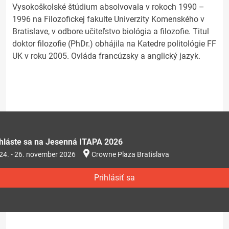
Vysokoškolské štúdium absolvovala v rokoch 1990 –
1996 na Filozofickej fakulte Univerzity Komenského v
Bratislave, v odbore učiteľstvo biológia a filozofie. Titul
doktor filozofie (PhDr.) obhájila na Katedre politológie FF
UK v roku 2005. Ovláda francúzsky a anglický jazyk.
ihláste sa na Jesenná ITAPA 2026
24. - 26. november 2026
Crowne Plaza Bratislava
Prihlásiť sa