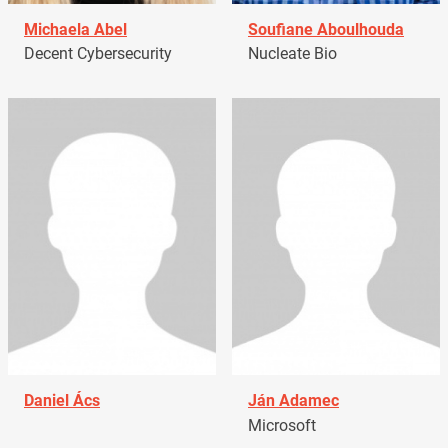
Michaela Abel
Soufiane Aboulhouda
Decent Cybersecurity
Nucleate Bio
Daniel Ács
Ján Adamec
Microsoft