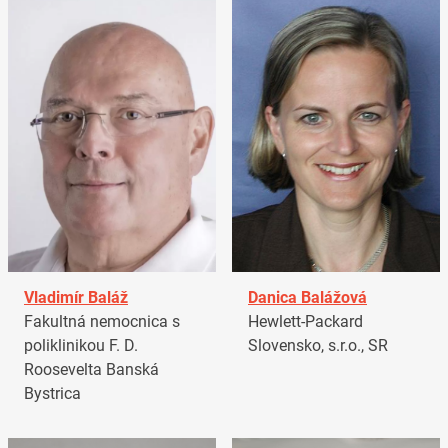
Vladimír Baláž
Danica Balážová
Fakultná nemocnica s
Hewlett-Packard
poliklinikou F. D.
Slovensko, s.r.o., SR
Roosevelta Banská
Bystrica