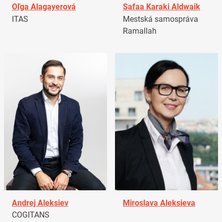
Oľga Alagayerová
Safaa Karaki Aldwaik
ITAS
Mestská samospráva
Ramallah
Andrej Aleksiev
Miroslava Aleksieva
COGITANS