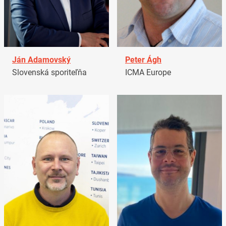
Ján Adamovský
Peter Ágh
Slovenská sporiteľňa
ICMA Europe