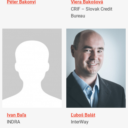
Péter Bakonyi
Viera Bakošová
CRIF – Slovak Credit
Bureau
Ivan Baľa
Ľuboš Balát
INDRA
InterWay