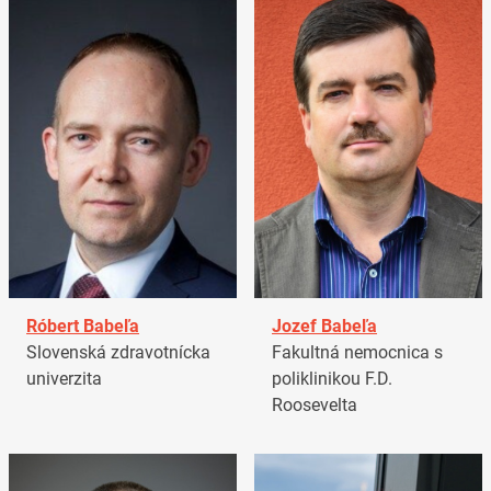
Róbert Babeľa
Jozef Babeľa
Slovenská zdravotnícka
Fakultná nemocnica s
univerzita
poliklinikou F.D.
Roosevelta