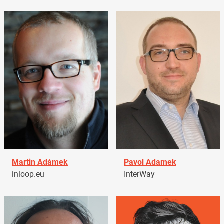
Martin Adámek
Pavol Adamek
inloop.eu
InterWay