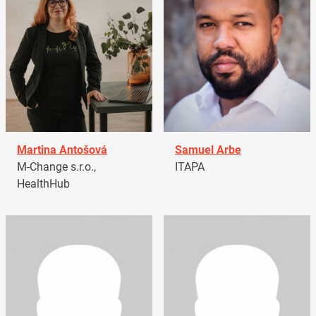
Martina Antošová
Samuel Arbe
M-Change s.r.o.,
ITAPA
HealthHub