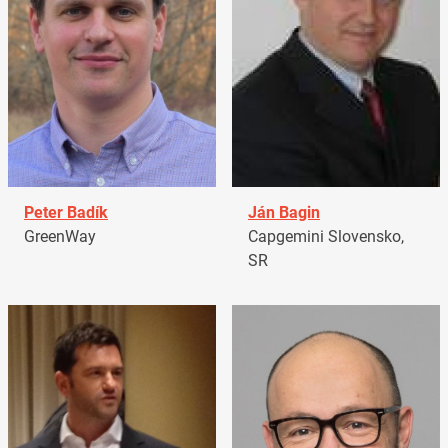
Peter Badík
Ján Bagin
GreenWay
Capgemini Slovensko,
SR