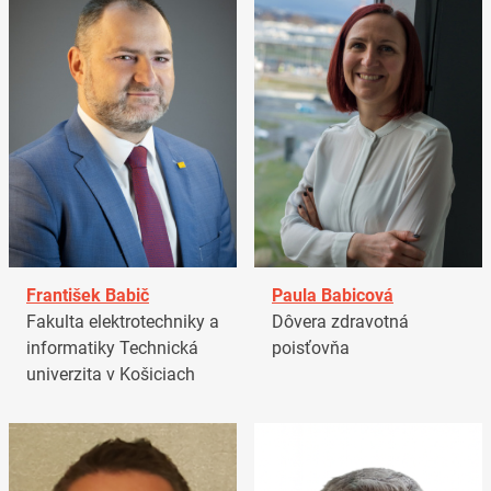
František Babič
Paula Babicová
Fakulta elektrotechniky a
Dôvera zdravotná
informatiky Technická
poisťovňa
univerzita v Košiciach