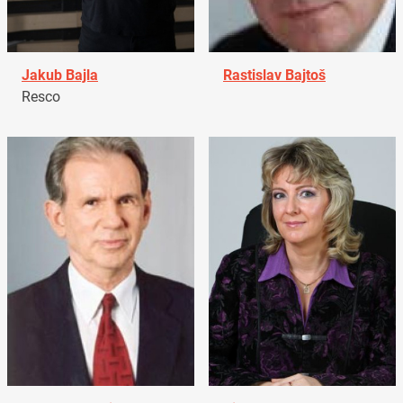
Jakub Bajla
Rastislav Bajtoš
Resco