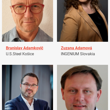
Branislav Adamkovič
Zuzana Adamová
U.S.Steel Košice
INGENIUM Slovakia