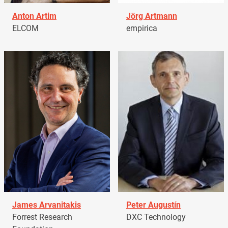
Anton Artim
Jörg Artmann
ELCOM
empirica
James Arvanitakis
Peter Augustín
Forrest Research
DXC Technology