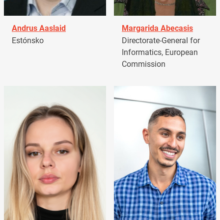
Andrus Aaslaid
Margarida Abecasis
Estónsko
Directorate-General for
Informatics, European
Commission