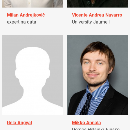
Milan Andrejkovič
Vicente Andreu Navarro
expert na dáta
University Jaume I
Béla Angyal
Mikko Annala
Demos Helsinki, Fínsko