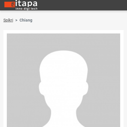
Spíkri
Chiang