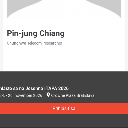
Pin-jung Chiang
Chunghwa Telecom, researcher
ihláste sa na Jesenná ITAPA 2026
24. - 26. november 2026
Crowne Plaza Bratislava
Prihlásiť sa