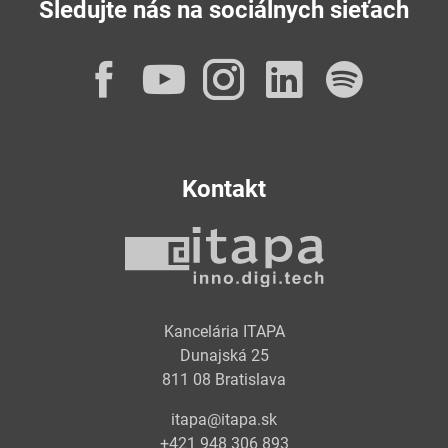
Sledujte nás na sociálnych sieťach
Facebook
YouTube
Instagram
LinkedI
Spot
Kontakt
Kancelária ITAPA
Dunajská 25
811 08 Bratislava
itapa@itapa.sk
+421 948 306 893