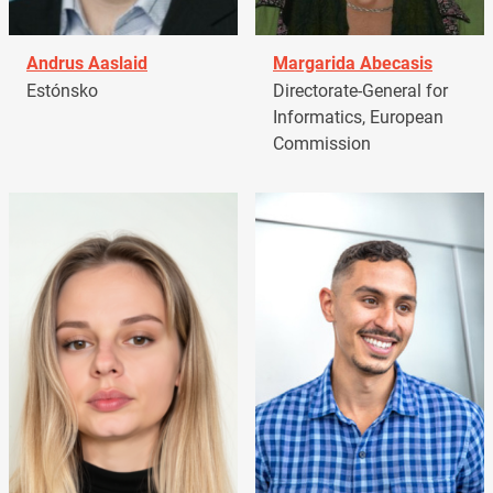
Andrus Aaslaid
Margarida Abecasis
Estónsko
Directorate-General for
Informatics, European
Commission