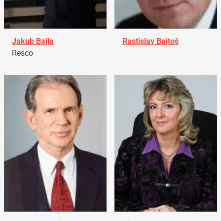
Jakub Bajla
Rastislav Bajtoš
Resco