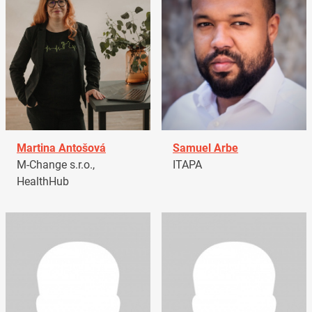
Martina Antošová
Samuel Arbe
M-Change s.r.o.,
ITAPA
HealthHub