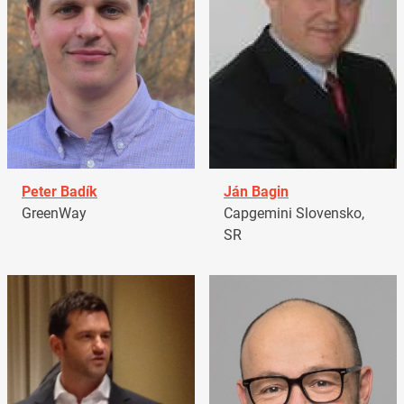
Peter Badík
Ján Bagin
GreenWay
Capgemini Slovensko,
SR