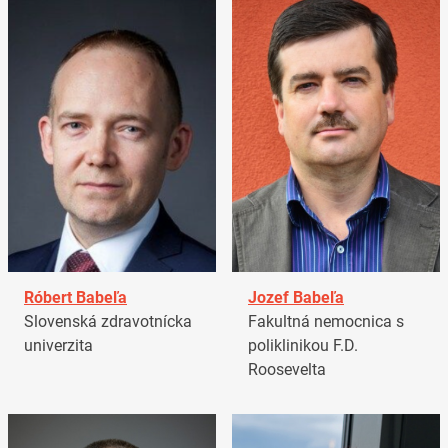
Róbert Babeľa
Jozef Babeľa
Slovenská zdravotnícka
Fakultná nemocnica s
univerzita
poliklinikou F.D.
Roosevelta