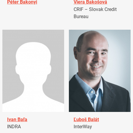
Péter Bakonyi
Viera Bakošová
CRIF – Slovak Credit
Bureau
Ivan Baľa
Ľuboš Balát
INDRA
InterWay