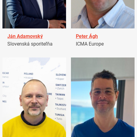
Ján Adamovský
Peter Ágh
Slovenská sporiteľňa
ICMA Europe