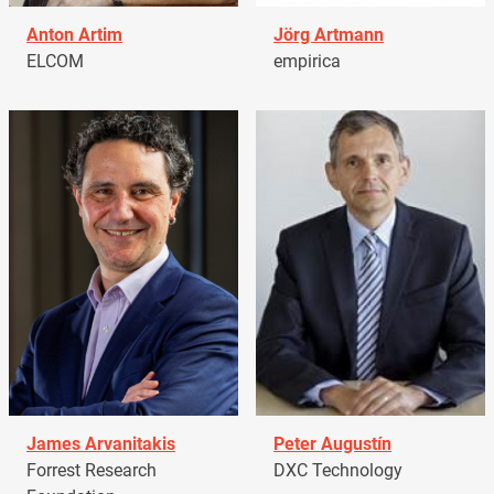
Anton Artim
Jörg Artmann
ELCOM
empirica
James Arvanitakis
Peter Augustín
Forrest Research
DXC Technology