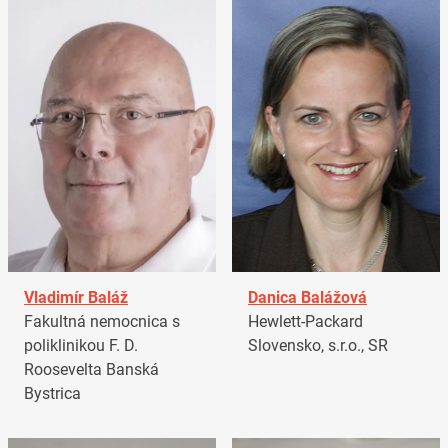
Vladimír Baláž
Danica Balážová
Fakultná nemocnica s
Hewlett-Packard
poliklinikou F. D.
Slovensko, s.r.o., SR
Roosevelta Banská
Bystrica