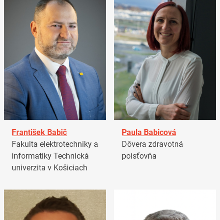
František Babič
Paula Babicová
Fakulta elektrotechniky a
Dôvera zdravotná
informatiky Technická
poisťovňa
univerzita v Košiciach