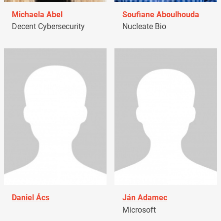
Michaela Abel
Soufiane Aboulhouda
Decent Cybersecurity
Nucleate Bio
Daniel Ács
Ján Adamec
Microsoft