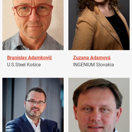
Branislav Adamkovič
Zuzana Adamová
U.S.Steel Košice
INGENIUM Slovakia