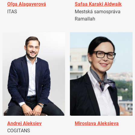
Oľga Alagayerová
Safaa Karaki Aldwaik
ITAS
Mestská samospráva
Ramallah
Andrej Aleksiev
Miroslava Aleksieva
COGITANS