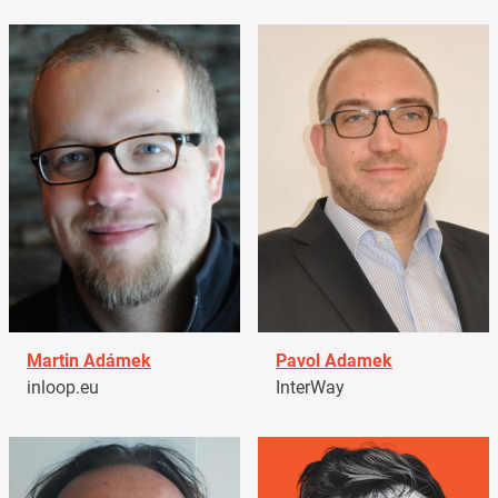
Martin Adámek
Pavol Adamek
inloop.eu
InterWay