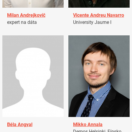
Milan Andrejkovič
Vicente Andreu Navarro
expert na dáta
University Jaume I
Béla Angyal
Mikko Annala
Demos Helsinki, Fínsko