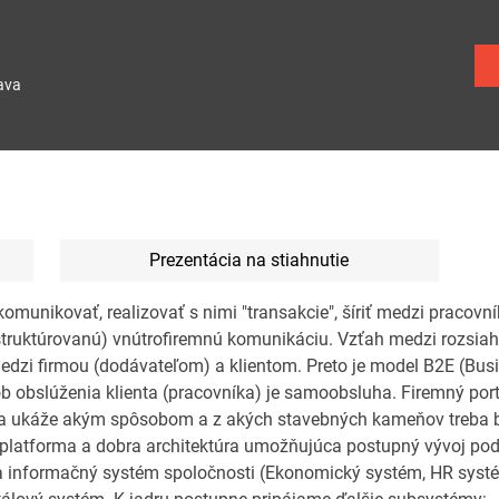
ava
Prezentácia na stiahnutie
omunikovať, realizovať s nimi "transakcie", šíriť medzi pracovn
štruktúrovanú) vnútrofiremnú komunikáciu. Vzťah medzi rozsia
edzi firmou (dodávateľom) a klientom. Preto je model B2E (Busi
ob obslúženia klienta (pracovníka) je samoobsluha. Firemný po
ia ukáže akým spôsobom a z akých stavebných kameňov treba 
 platforma a dobra architektúra umožňujúca postupný vývoj po
a informačný systém spoločnosti (Ekonomický systém, HR systém,