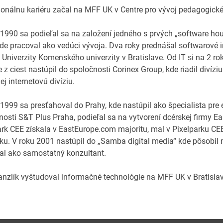
ionálnu kariéru začal na MFF UK v Centre pro vývoj pedagogick
 1990 sa podieľal sa na založení jedného s prvých „software hou
, kde pracoval ako vedúci vývoja. Dva roky prednášal softwarové 
e Univerzity Komenského univerzity v Bratislave. Od IT si na 2 r
 z ciest nastúpil do spoločnosti Corinex Group, kde riadil divízi
jej internetovú divíziu.
 1999 sa presťahoval do Prahy, kde nastúpil ako špecialista pr
nosti S&T Plus Praha, podieľal sa na vytvorení dcérskej firmy E
ark CEE získala v EastEurope.com majoritu, mal v Pixelparku CEE 
iku. V roku 2001 nastúpil do „Samba digital media“ kde pôsobil n
al ako samostatný konzultant.
anzlík vyštudoval informačné technológie na MFF UK v Bratislav