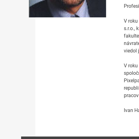
Profes
V roku
s.r.o.
fakult
návrate
viedol 
V roku
spoloč
Pixelp
republ
pracov
Ivan H