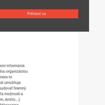
Prihlásiť sa
íkmi informácie.
hlou organizáciou
ness to
rtál umožňuje
budovať firemný
dľa možností a
 Archív,...).