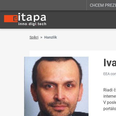
CHCEM PREZ
Spíkri
Hanzlík
Iv
EEA com
Riadi 
interne
V posl
portál