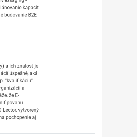
 Messaging -
lánovanie kapacít
ané budovanie B2E
) a ich znalosť je
mácií úspešné, aká
. "kvalifikáciu".
ganizácií a
že, že E-
niť povahu
 Lector, vytvorený
na pochopenie aj