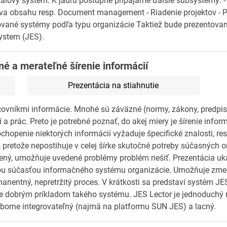
álový systém. K jadru postupne pripájame ďalšie subsystémy: -
áva obsahu resp. Document management - Riadenie projektov - P
lizované systémy podľa typu organizácie Taktiež bude prezentov
ystem (JES).
ené a merateľné šírenie informácií
Prezentácia na stiahnutie
covníkmi informácie. Mnohé sú záväzné (normy, zákony, predpisy
a prác. Preto je potrebné poznať, do akej miery je šírenie infor
chopenie niektorých informácií vyžaduje špecifické znalosti, resp
retože nepostihuje v celej šírke skutočné potreby súčasných or
dený, umožňuje uvedené problémy problém riešiť. Prezentácia uká
nou súčasťou informačného systému organizácie. Umožňuje zme
entný, nepretržitý proces. V krátkosti sa predstaví systém JES
e dobrým príkladom takého systému. JES Lector je jednoduchý 
výborne integrovateľný (najmä na platformu SUN JES) a lacný.