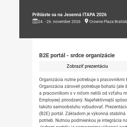
Prihláste sa na Jesenná ITAPA 2026
24. - 26. november 2026
Crowne Plaza Bratisl
B2E portál - srdce organizácie
Zobraziť prezentáciu
Organizácia nutne potrebuje s pracovníkmi k
Organizácia zároveň potrebuje bohatú (ale 
a pracovníkom s v ničom nelíši od vzťahu m
Employee) prirodzený. Najefektívnejší spôs
takúto samoobsluhu vybudovať. Prezentác
(B2E) portál. Základom je výkonná stabilná
potrieb. Nutnou podmienkou je integrácia n