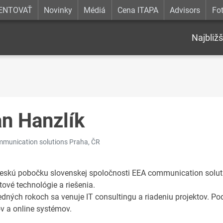
ENTOVAŤ
Novinky
Médiá
Cena ITAPA
Advisors
Fot
Najbližš
an Hanzlík
munication solutions Praha, ČR
českú pobočku slovenskej spoločnosti EEA communication soluti
tové technológie a riešenia.
edných rokoch sa venuje IT consultingu a riadeniu projektov. Pod
ov a online systémov.