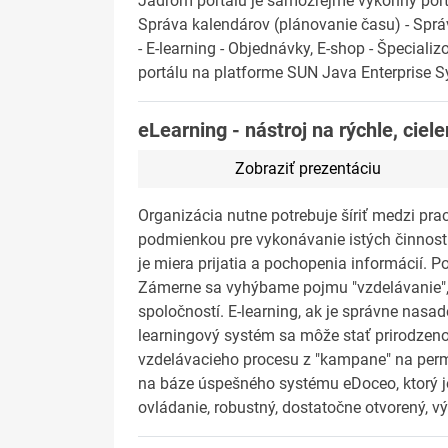
Jadrom portálu je samozrejme výkonný port
Správa kalendárov (plánovanie času) - Spr
- E-learning - Objednávky, E-shop - Špecia
portálu na platforme SUN Java Enterprise S
eLearning - nástroj na rýchle, ciel
Zobraziť prezentáciu
Organizácia nutne potrebuje šíriť medzi pra
podmienkou pre vykonávanie istých činností 
je miera prijatia a pochopenia informácií. Po
Zámerne sa vyhýbame pojmu "vzdelávanie", p
spoločností. E-learning, ak je správne nasa
learningový systém sa môže stať prirodze
vzdelávacieho procesu z "kampane" na perman
na báze úspešného systému eDoceo, ktorý j
ovládanie, robustný, dostatočne otvorený, 