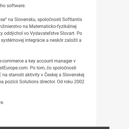
ého software.
se“ na Slovensku, spoločnosti Softlantis
inžinierstvo na Matematicko-fyzikálnej
oky oddýchol vo Vydavateľstve Slovart. Po
u systémovej integrácie a neskôr založil a
e e-commerce a key account manager v
astEurope.com. Po tom, čo spoločnosti
na starosti aktivity v Českej a Slovenskej
a pozícii Solutions director. Od roku 2002
e.