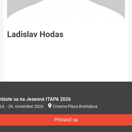
Ladislav Hodas
ihláste sa na Jesenná ITAPA 2026
24. - 26. november 2026
Crowne Plaza Bratislava
Prihlásiť sa