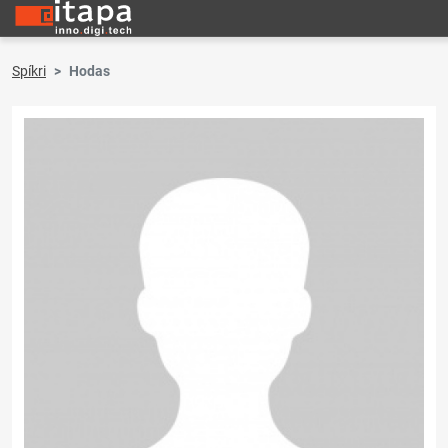
Spíkri
Hodas