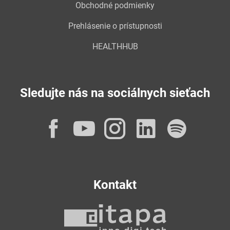
Obchodné podmienky
Prehlásenie o prístupnosti
HEALTHHUB
Sledujte nás na sociálnych sieťach
Facebook
YouTube
Instagram
LinkedI
Spot
Kontakt