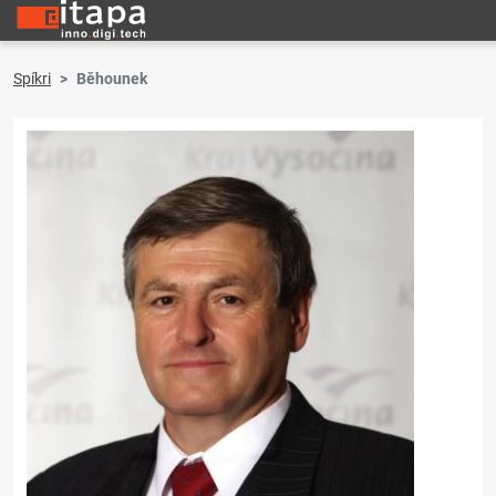
Spíkri
Běhounek