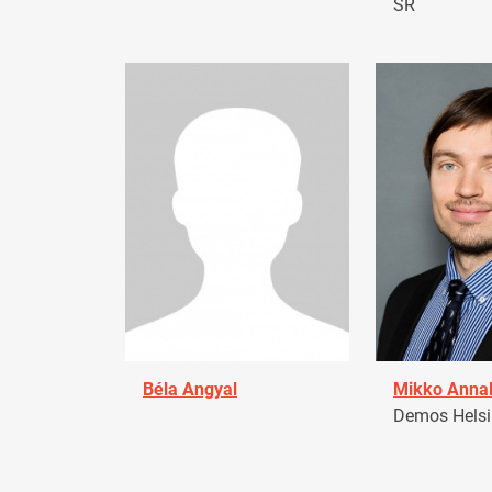
SR
Béla Angyal
Mikko Anna
Demos Helsin