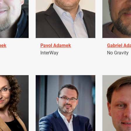
mek
Pavol Adamek
Gabriel A
InterWay
No Gravity