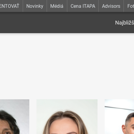
ENTOVAŤ
Novinky
Médiá
Cena ITAPA
Advisors
Fot
Najbližš