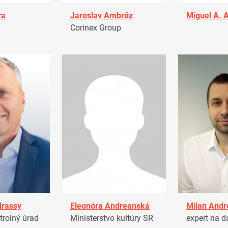
ra
Jaroslav Ambróz
Miguel A. 
Corinex Group
drassy
Eleonóra Andreanská
Milan Andr
trolný úrad
Ministerstvo kultúry SR
expert na d