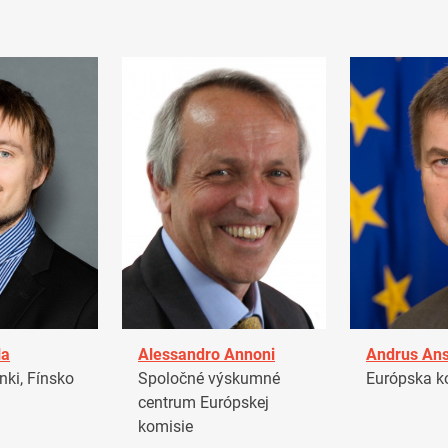
la
Alessandro Annoni
Andrus Ans
ki, Fínsko
Spoločné výskumné
Európska k
centrum Európskej
komisie