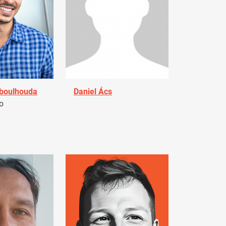
Aboulhouda
Daniel Ács
o