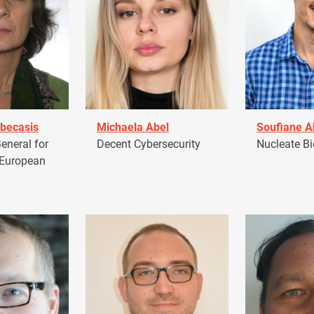
becasis
Michaela Abel
Soufiane 
eneral for
Decent Cybersecurity
Nucleate Bi
 European