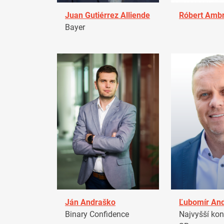
Juan Gutiérrez Alliende
Róbert Amb
Bayer
Ján Andraško
Ľubomír An
Binary Confidence
Najvyšší kon