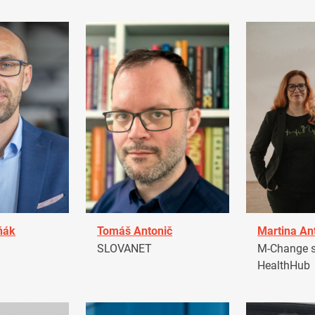
ňák
Tomáš Antonič
Martina An
a
SLOVANET
M-Change s.
HealthHub