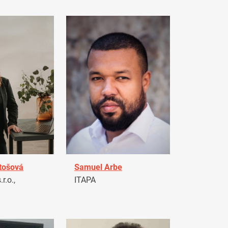
tošová
Samuel Arbe
r.o.,
ITAPA