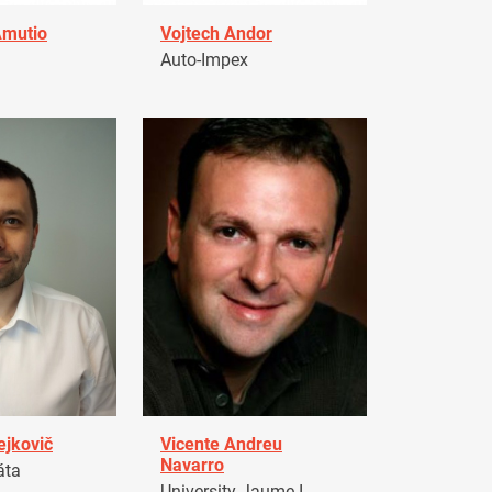
Amutio
Vojtech Andor
Auto-Impex
ejkovič
Vicente Andreu
Navarro
áta
University Jaume I