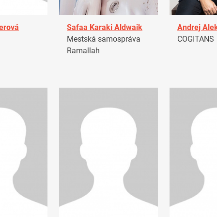
erová
Safaa Karaki Aldwaik
Andrej Ale
Mestská samospráva
COGITANS
Ramallah