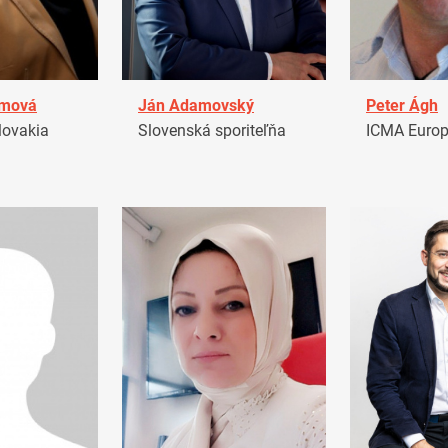
amová
Ján Adamovský
Peter Ágh
ovakia
Slovenská sporiteľňa
ICMA Euro