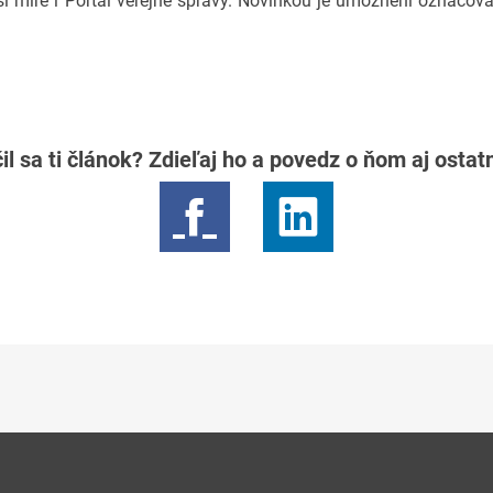
tší míře i Portál veřejné správy. Novinkou je umožnění označov
il sa ti článok? Zdieľaj ho a povedz o ňom aj osta