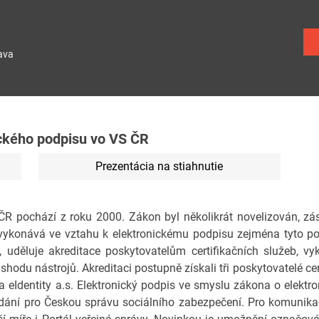
ava
ického podpisu vo VS ČR
Prezentácia na stiahnutie
ČR pochází z roku 2000. Zákon byl několikrát novelizován, 
 vykonává ve vztahu k elektronickému podpisu zejména tyto po
, uděluje akreditace poskytovatelům certifikačních služeb, v
hodu nástrojů. Akreditaci postupně získali tři poskytovatelé cer
. a eIdentity a.s. Elektronický podpis ve smyslu zákona o elekt
odání pro Českou správu sociálního zabezpečení. Pro komunika