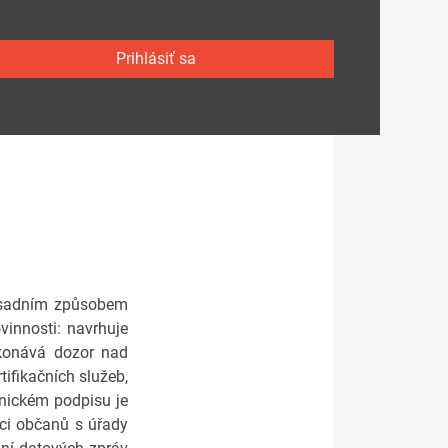
Prihlásiť sa
zásadním způsobem
vinnosti: navrhuje
ykonává dozor nad
tifikačních služeb,
ronickém podpisu je
ci občanů s úřady