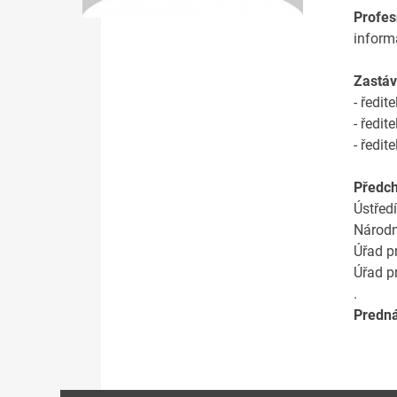
Profes
inform
Zastáv
- ředi
- ředi
- ředi
Předch
Ústřed
Národn
Úřad p
Úřad p
.
Predn