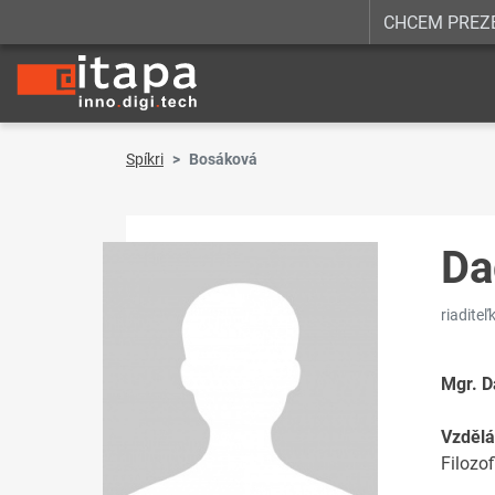
CHCEM PREZ
Spíkri
Bosáková
Da
riadite
Mgr. 
Vzdělá
Filozo