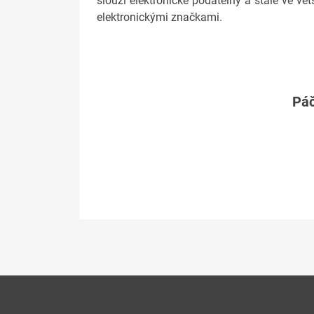
slouží elektronické podatelny a stále ve vě
elektronickými značkami.
Páč