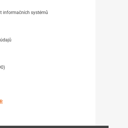
st informačních systémů
 údajů
90)
ČR