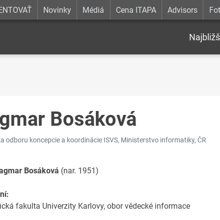
ENTOVAŤ
Novinky
Médiá
Cena ITAPA
Advisors
Fot
Najbližš
gmar Bosáková
ľka odboru koncepcie a koordinácie ISVS, Ministerstvo informatiky, ČR
Dagmar Bosáková
(nar. 1951)
ní:
fická fakulta Univerzity Karlovy, obor vědecké informace