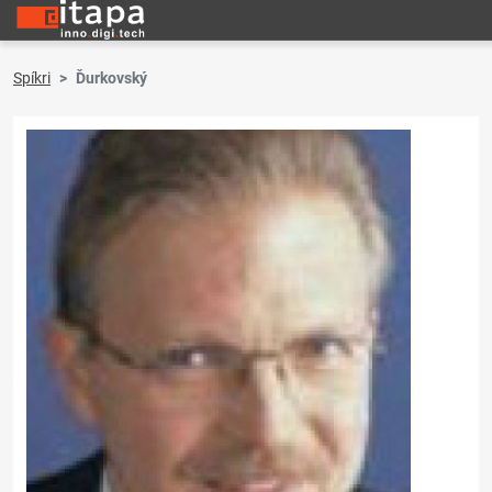
Spíkri
Ďurkovský