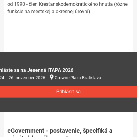
od 1990 - člen Kresťanskodemokratického hnutia (rôzne
funkcie na mestskej a okresnej úrovni)
ihláste sa na Jesenná ITAPA 2026
24. - 26. november 2026
Crowne Plaza Bratislava
Prihlásiť sa
eGovernment - postavenie, špecifiká a