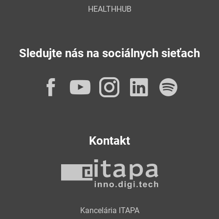
HEALTHHUB
Sledujte nás na sociálnych sieťach
Facebook
YouTube
Instagram
LinkedI
Spot
Kontakt
Kancelária ITAPA