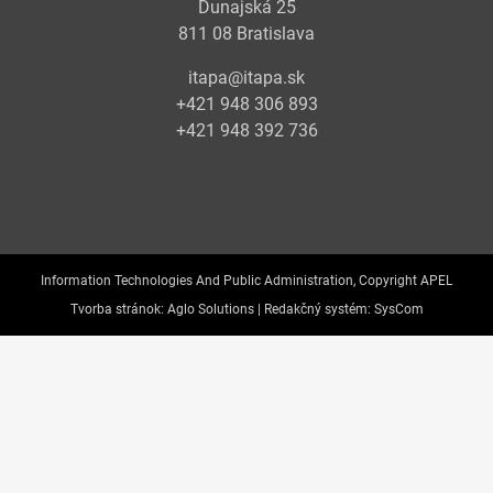
Dunajská 25
811 08 Bratislava
itapa@itapa.sk
+421 948 306 893
+421 948 392 736
Information Technologies And Public Administration, Copyright APEL
Tvorba stránok:
Aglo Solutions |
Redakčný systém:
SysCom