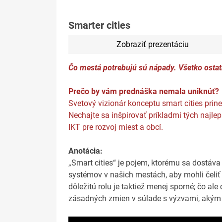
Smarter cities
Zobraziť prezentáciu
Čo mestá potrebujú sú nápady. Všetko ostatn
Prečo by vám prednáška nemala uniknúť?
Svetový vizionár konceptu smart cities prin
Nechajte sa inšpirovať príkladmi tých najl
IKT pre rozvoj miest a obcí.
Anotácia:
„Smart cities“ je pojem, ktorému sa dostáva
systémov v našich mestách, aby mohli čeliť
dôležitú rolu je taktiež menej sporné; čo a
zásadných zmien v súlade s výzvami, akým 