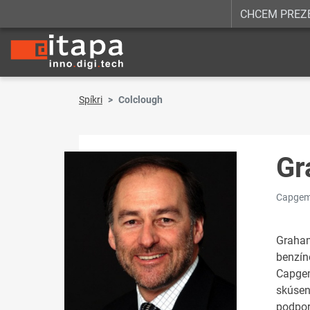
CHCEM PREZ
Spíkri
Colclough
Gr
Capgemi
Graham
benzín
Capgem
skúsen
podpor