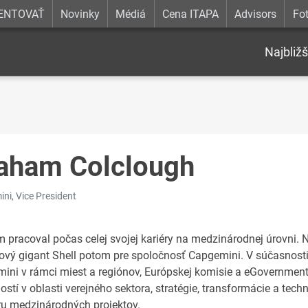
ENTOVAŤ
Novinky
Médiá
Cena ITAPA
Advisors
Fot
Najbližš
aham Colclough
ni, Vice President
 pracoval počas celej svojej kariéry na medzinárodnej úrovni. Na
ový gigant Shell potom pre spoločnosť Capgemini. V súčasnosti 
ini v rámci miest a regiónov, Európskej komisie a eGovernmentu
ostí v oblasti verejného sektora, stratégie, transformácie a te
u medzinárodných projektov.