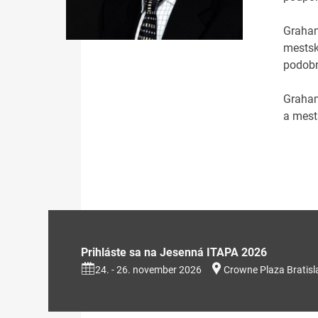
Graham
mestsk
podob
Graham
a mests
Prihláste sa na Jesenná ITAPA 2026
24. - 26. november 2026
Crowne Plaza Bratisl