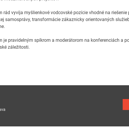
 rád vyvíja myšlienkové vodcovské pozície vhodné na riešenie 
ej samosprávy, transformácie zákaznicky orientovaných služieb
ne.
 je pravidelným spíkrom a moderátorom na konferenciách a pod
ké záležitosti.
ava