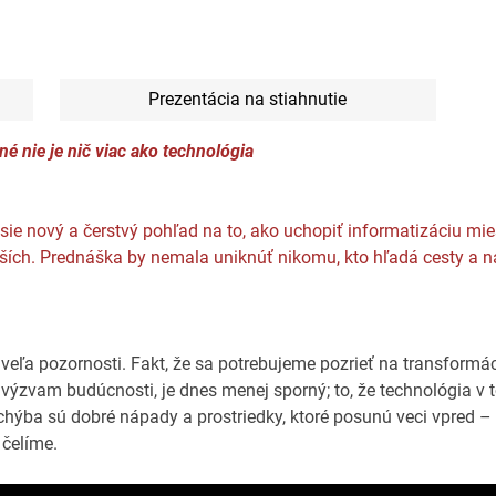
Prezentácia na stiahnutie
é nie je nič viac ako technológia
esie nový a čerstvý pohľad na to, ako uchopiť informatizáciu mie
epších. Prednáška by nemala uniknúť nikomu, kto hľadá cesty a 
 veľa pozornosti. Fakt, že sa potrebujeme pozrieť na transformá
 výzvam budúcnosti, je dnes menej sporný; to, že technológia v
le chýba sú dobré nápady a prostriedky, ktoré posunú veci vpred
čelíme.