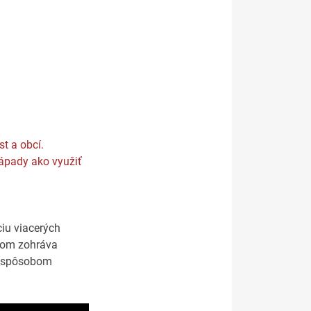
st a obcí.
nápady ako využiť
ciu viacerých
 tom zohráva
 – spôsobom