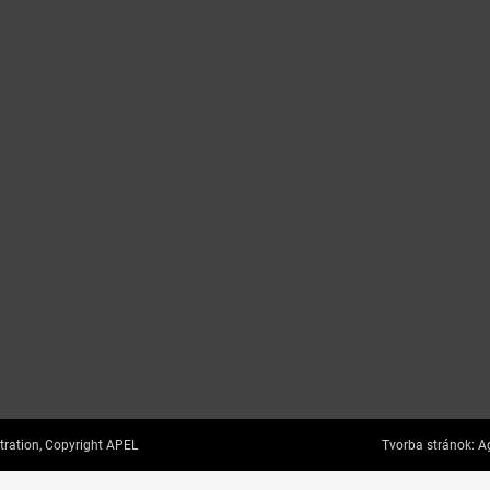
tration, Copyright APEL
Tvorba stránok:
Ag