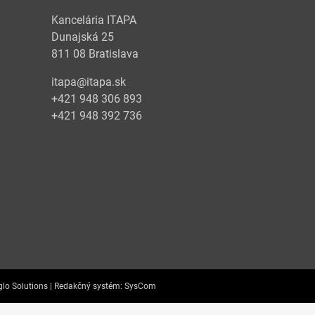
Kancelária ITAPA
Dunajská 25
811 08 Bratislava
itapa@itapa.sk
+421 948 306 893
+421 948 392 736
lo Solutions |
Redakčný systém:
SysCom