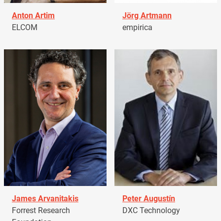
Anton Artim
Jörg Artmann
ELCOM
empirica
James Arvanitakis
Peter Augustín
Forrest Research
DXC Technology