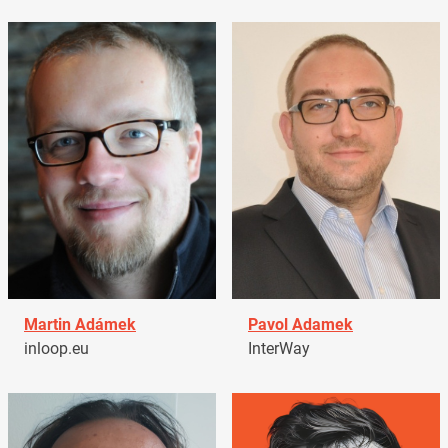
Martin Adámek
Pavol Adamek
inloop.eu
InterWay