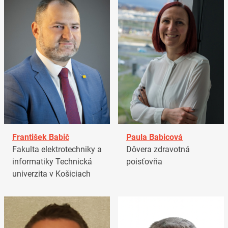
František Babič
Paula Babicová
Fakulta elektrotechniky a
Dôvera zdravotná
informatiky Technická
poisťovňa
univerzita v Košiciach