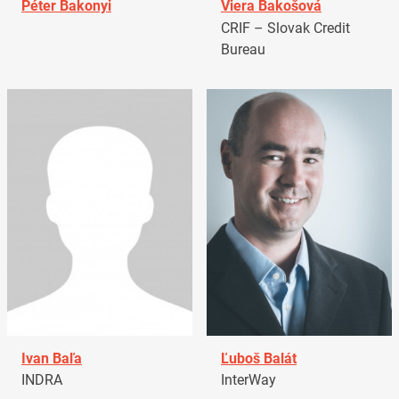
Péter Bakonyi
Viera Bakošová
CRIF – Slovak Credit
Bureau
Ivan Baľa
Ľuboš Balát
INDRA
InterWay