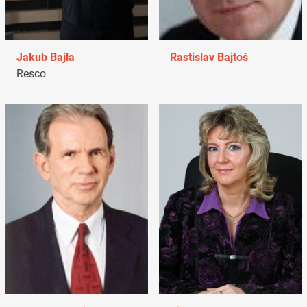
Jakub Bajla
Rastislav Bajtoš
Resco