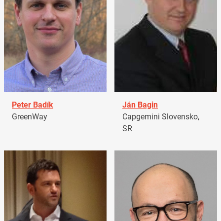
Peter Badík
Ján Bagin
GreenWay
Capgemini Slovensko,
SR