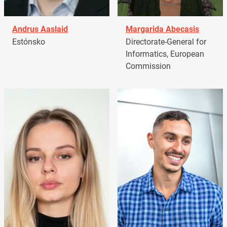
Andrus Aaslaid
Margarida Abecasis
Estónsko
Directorate-General for
Informatics, European
Commission