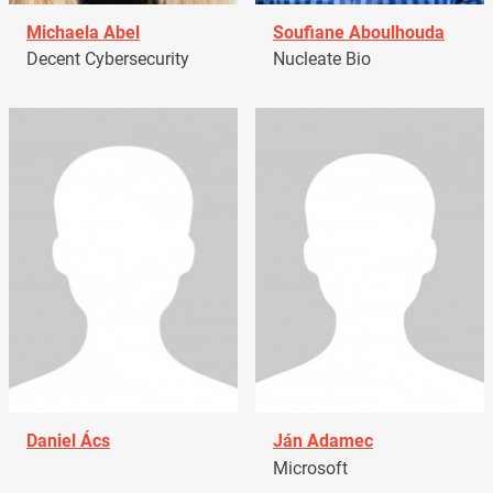
Michaela Abel
Soufiane Aboulhouda
Decent Cybersecurity
Nucleate Bio
Daniel Ács
Ján Adamec
Microsoft