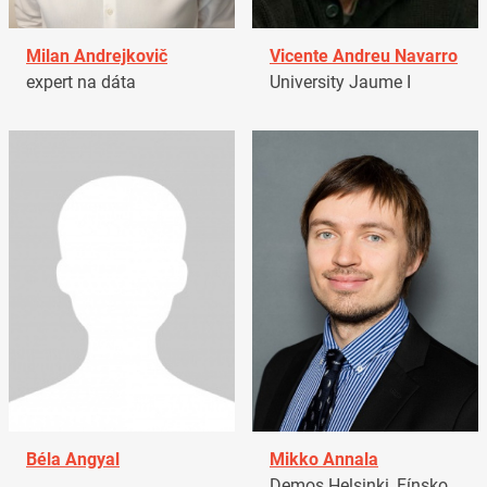
Milan Andrejkovič
Vicente Andreu Navarro
expert na dáta
University Jaume I
Béla Angyal
Mikko Annala
Demos Helsinki, Fínsko