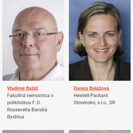
Vladimír Baláž
Danica Balážová
Fakultná nemocnica s
Hewlett-Packard
poliklinikou F. D.
Slovensko, s.r.o., SR
Roosevelta Banská
Bystrica