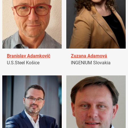
Branislav Adamkovič
Zuzana Adamová
U.S.Steel Košice
INGENIUM Slovakia