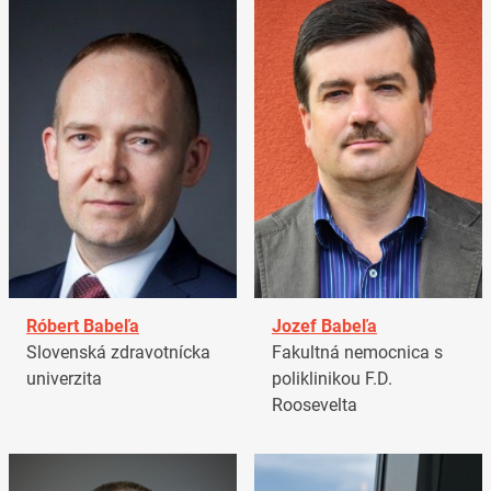
Róbert Babeľa
Jozef Babeľa
Slovenská zdravotnícka
Fakultná nemocnica s
univerzita
poliklinikou F.D.
Roosevelta