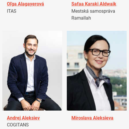
Oľga Alagayerová
Safaa Karaki Aldwaik
ITAS
Mestská samospráva
Ramallah
Andrej Aleksiev
Miroslava Aleksieva
COGITANS