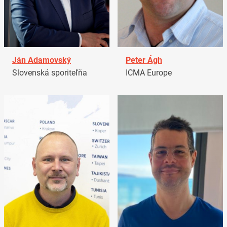
Ján Adamovský
Peter Ágh
Slovenská sporiteľňa
ICMA Europe