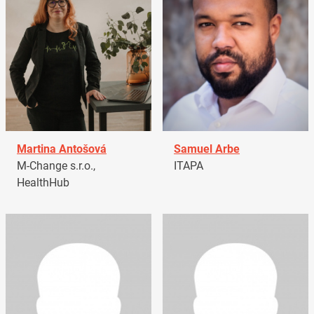
Martina Antošová
Samuel Arbe
M-Change s.r.o.,
ITAPA
HealthHub