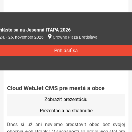
ihláste sa na Jesenná ITAPA 2026
24. - 26. november 2026
Crowne Plaza Bratislava
Prihlásiť sa
Cloud WebJet CMS pre mestá a obce
Zobraziť prezentáciu
Prezentácia na stiahnutie
Dnes si už ani nevieme predstaviť obec bez svojej
obecnej web stránky. V súčasnosti sa práve web stal pre