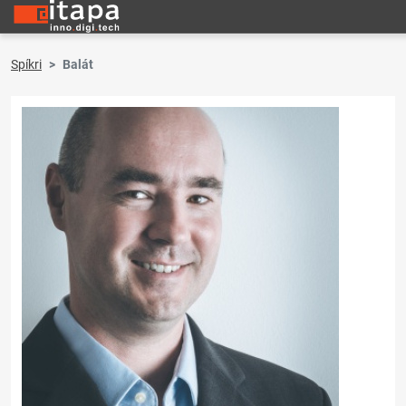
Spíkri
Balát