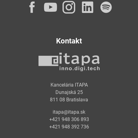
Facebook
YouTube
Instagram
LinkedI
Spot
Kontakt
Kancelária ITAPA
Dunajská 25
811 08 Bratislava
itapa@itapa.sk
+421 948 306 893
+421 948 392 736