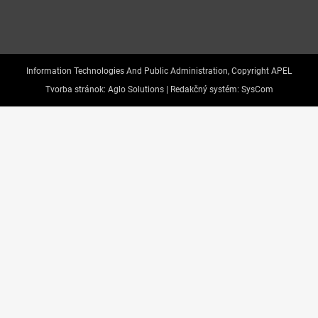
Information Technologies And Public Administration, Copyright APEL
Tvorba stránok:
Aglo Solutions |
Redakčný systém:
SysCom