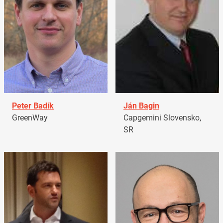
Peter Badík
Ján Bagin
GreenWay
Capgemini Slovensko,
SR