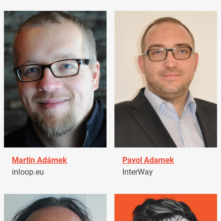
Martin Adámek
Pavol Adamek
inloop.eu
InterWay