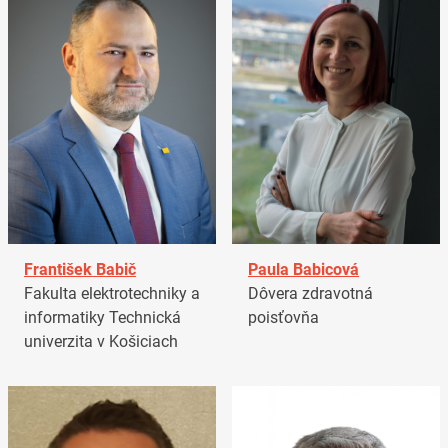
František Babič
Paula Babicová
Fakulta elektrotechniky a
Dôvera zdravotná
informatiky Technická
poisťovňa
univerzita v Košiciach