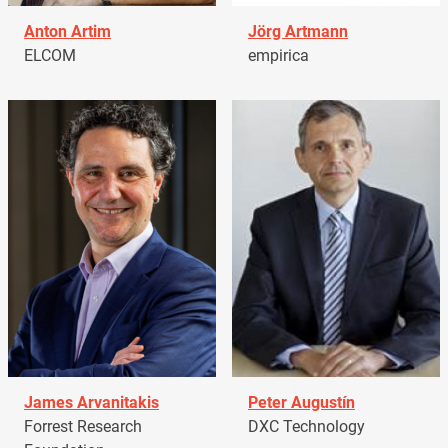
Anton Artim
Jörg Artmann
ELCOM
empirica
James Arvanitakis
Peter Augustín
Forrest Research
DXC Technology