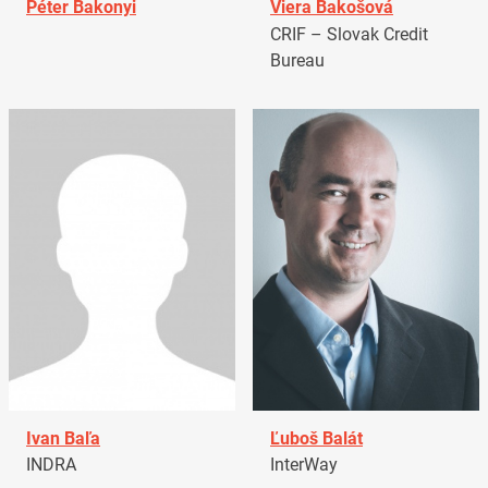
Péter Bakonyi
Viera Bakošová
CRIF – Slovak Credit
Bureau
Ivan Baľa
Ľuboš Balát
INDRA
InterWay