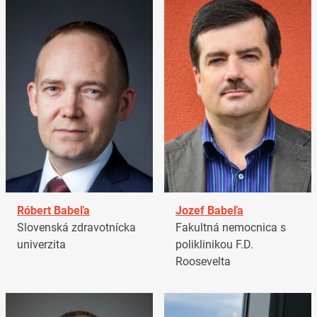
Róbert Babeľa
Jozef Babeľa
Slovenská zdravotnícka
Fakultná nemocnica s
univerzita
poliklinikou F.D.
Roosevelta