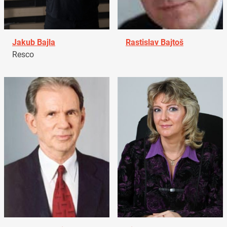
Jakub Bajla
Rastislav Bajtoš
Resco