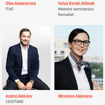
Oľga Alagayerová
Safaa Karaki Aldwaik
ITAS
Mestská samospráva
Ramallah
Andrej Aleksiev
Miroslava Aleksieva
COGITANS