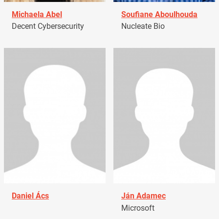
Michaela Abel
Soufiane Aboulhouda
Decent Cybersecurity
Nucleate Bio
Daniel Ács
Ján Adamec
Microsoft