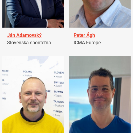
Ján Adamovský
Peter Ágh
Slovenská sporiteľňa
ICMA Europe