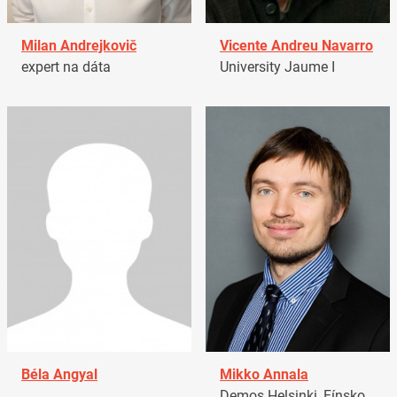
Milan Andrejkovič
Vicente Andreu Navarro
expert na dáta
University Jaume I
Béla Angyal
Mikko Annala
Demos Helsinki, Fínsko