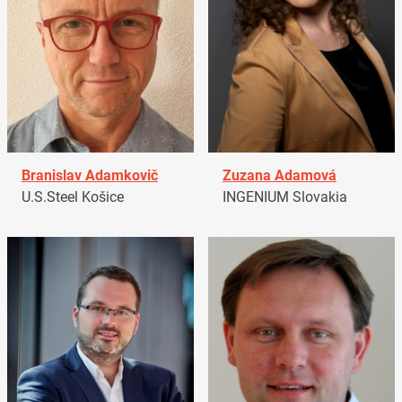
Branislav Adamkovič
Zuzana Adamová
U.S.Steel Košice
INGENIUM Slovakia