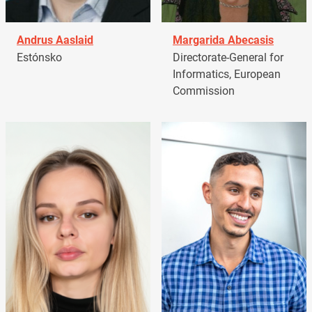
Andrus Aaslaid
Margarida Abecasis
Estónsko
Directorate-General for
Informatics, European
Commission