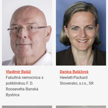
Vladimír Baláž
Danica Balážová
Fakultná nemocnica s
Hewlett-Packard
poliklinikou F. D.
Slovensko, s.r.o., SR
Roosevelta Banská
Bystrica