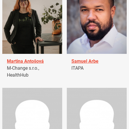
Martina Antošová
Samuel Arbe
M-Change s.r.o.,
ITAPA
HealthHub