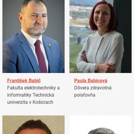
František Babič
Paula Babicová
Fakulta elektrotechniky a
Dôvera zdravotná
informatiky Technická
poisťovňa
univerzita v Košiciach