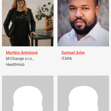
Martina Antošová
Samuel Arbe
M-Change s.r.o.,
ITAPA
HealthHub