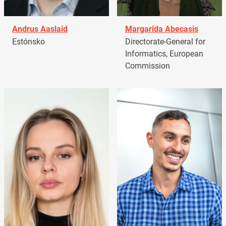
Andrus Aaslaid
Margarida Abecasis
Estónsko
Directorate-General for
Informatics, European
Commission