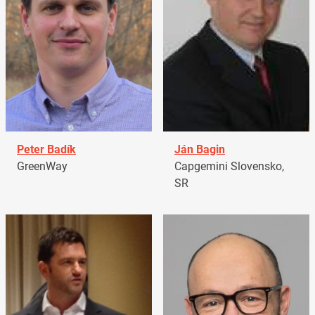
Peter Badík
Ján Bagin
GreenWay
Capgemini Slovensko,
SR