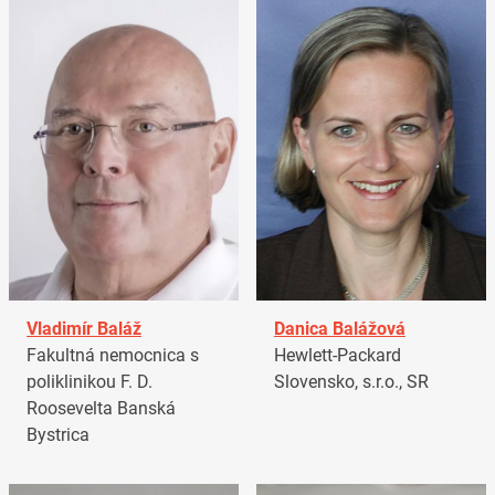
Vladimír Baláž
Danica Balážová
Fakultná nemocnica s
Hewlett-Packard
poliklinikou F. D.
Slovensko, s.r.o., SR
Roosevelta Banská
Bystrica