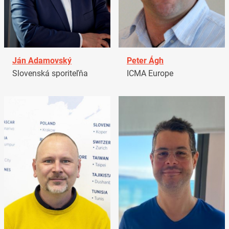
Ján Adamovský
Peter Ágh
Slovenská sporiteľňa
ICMA Europe