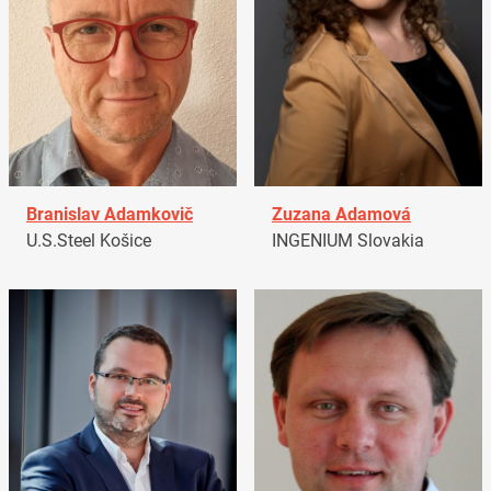
Branislav Adamkovič
Zuzana Adamová
U.S.Steel Košice
INGENIUM Slovakia