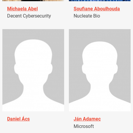
Michaela Abel
Soufiane Aboulhouda
Decent Cybersecurity
Nucleate Bio
Daniel Ács
Ján Adamec
Microsoft