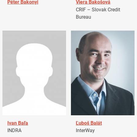
Péter Bakonyi
Viera Bakošová
CRIF – Slovak Credit
Bureau
Ivan Baľa
Ľuboš Balát
INDRA
InterWay