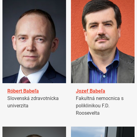
Róbert Babeľa
Jozef Babeľa
Slovenská zdravotnícka
Fakultná nemocnica s
univerzita
poliklinikou F.D.
Roosevelta