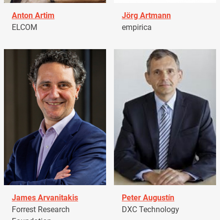
Anton Artim
Jörg Artmann
ELCOM
empirica
James Arvanitakis
Peter Augustín
Forrest Research
DXC Technology