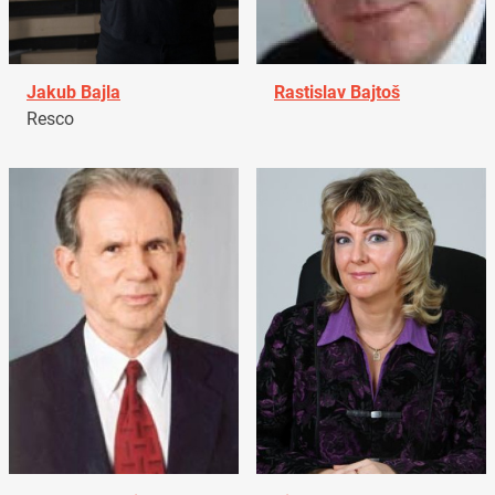
Jakub Bajla
Rastislav Bajtoš
Resco