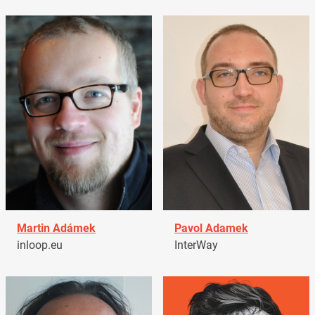
Martin Adámek
Pavol Adamek
inloop.eu
InterWay