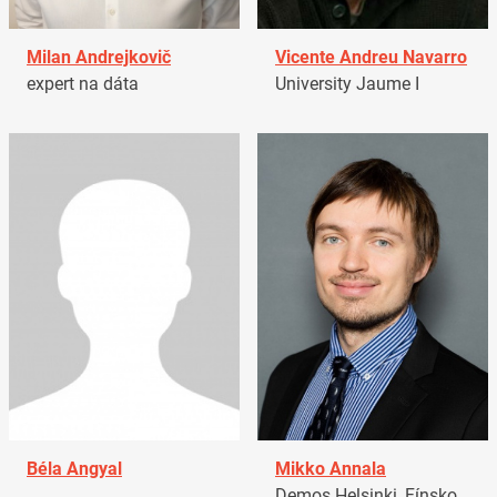
Milan Andrejkovič
Vicente Andreu Navarro
expert na dáta
University Jaume I
Béla Angyal
Mikko Annala
Demos Helsinki, Fínsko