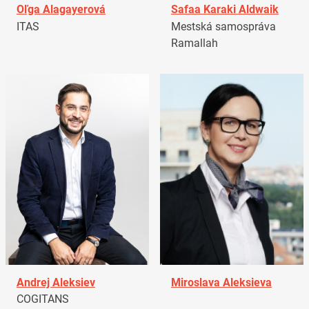
Oľga Alagayerová
Safaa Karaki Aldwaik
ITAS
Mestská samospráva
Ramallah
Andrej Aleksiev
Miroslava Aleksieva
COGITANS